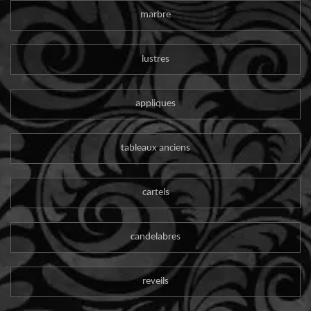
marbre
lustres
appliques
tableaux anciens
cartels
candelabres
reveils