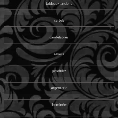
tableaux anciens
cartels
candelabres
reveils
pendules
argenterie
cheminées