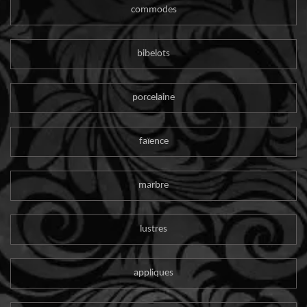
commodes
bibelots
porcelaine
faïence
marbre
lustres
appliques