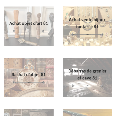
Achat vente bijoux
Achat objet d'art 81
fantaisie 81
Débarras de grenier
Rachat d'objet 81
et cave 81