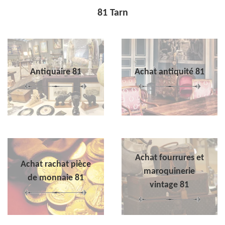
81 Tarn
Antiquaire 81
Achat antiquité 81
Achat fourrures et
Achat rachat pièce
maroquinerie
de monnaie 81
vintage 81