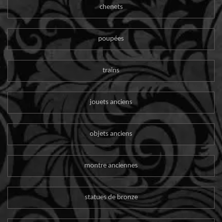
chenets
poupées
trains
jouets anciens
objets anciens
montre anciennes
statues de bronze