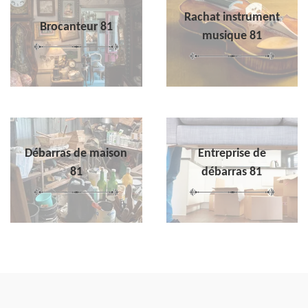
Rachat instrument
Brocanteur 81
musique 81
Débarras de maison
Entreprise de
81
débarras 81