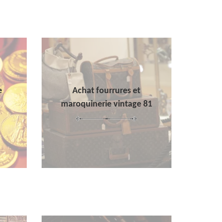
e
Achat fourrures et
maroquinerie vintage 81