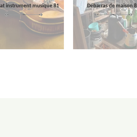
at instrument musique 81
Débarras de maison 8