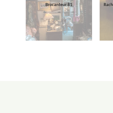
Brocanteur 81
Rach