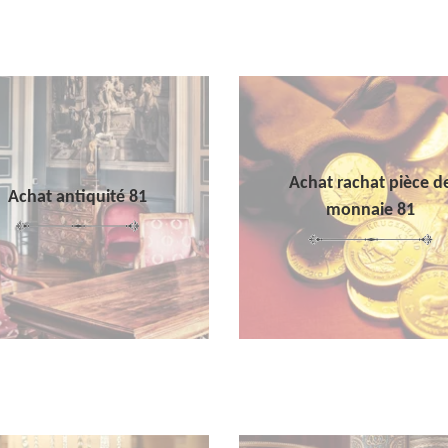
Achat rachat pièce d
Achat antiquité 81
monnaie 81