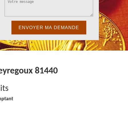
Peyregoux 81440
its
mptant