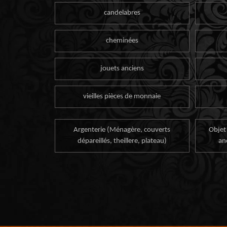
candelabres
cheminées
jouets anciens
vieilles pièces de monnaie
Argenterie (Ménagère, couverts
Objet
dépareillés, theillere, plateau)
an