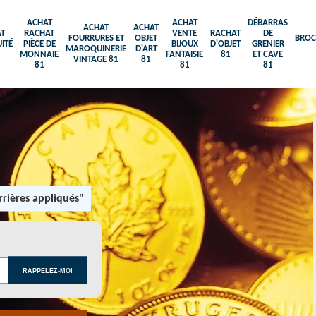
ACHAT
ACHAT
DÉBARRAS
ACHAT
ACHAT
T
RACHAT
VENTE
RACHAT
DE
FOURRURES ET
OBJET
BROC
ITÉ
PIÈCE DE
BIJOUX
D'OBJET
GRENIER
MAROQUINERIE
D'ART
MONNAIE
FANTAISIE
81
ET CAVE
VINTAGE 81
81
81
81
81
rières appliqués"