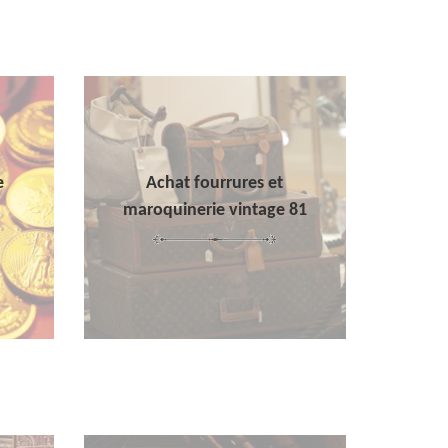
e
Achat fourrures et
maroquinerie vintage 81