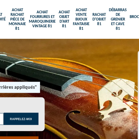
ACHAT
ACHAT
DÉBARRAS
ACHAT
ACHAT
T
RACHAT
VENTE
RACHAT
DE
FOURRURES ET
OBJET
BROC
ITÉ
PIÈCE DE
BIJOUX
D'OBJET
GRENIER
MAROQUINERIE
D'ART
MONNAIE
FANTAISIE
81
ET CAVE
VINTAGE 81
81
81
81
81
rières appliqués"