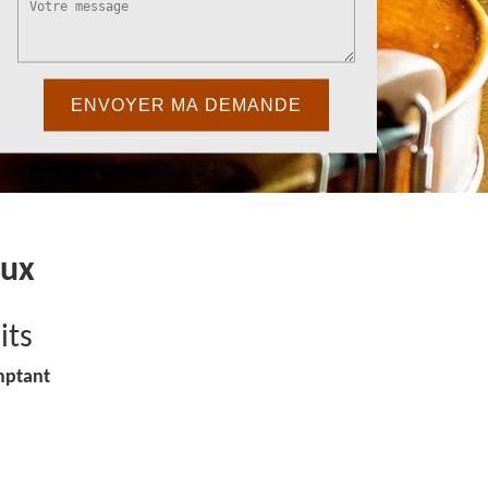
oux
its
mptant