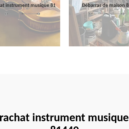
at instrument musique 81
Débarras de maison 8
 rachat instrument musiqu