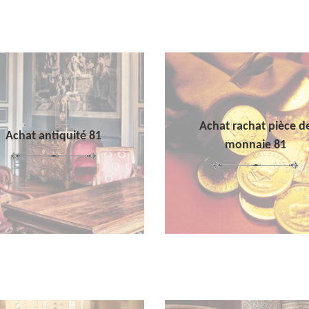
Achat rachat pièce d
Achat antiquité 81
monnaie 81