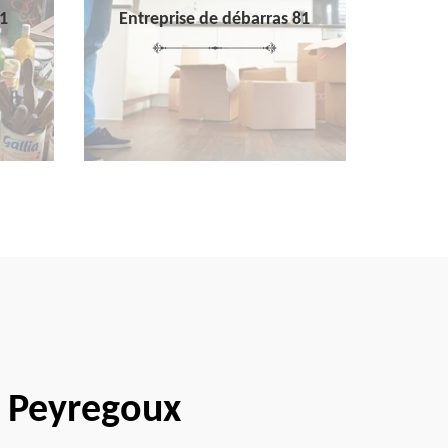
1
Entreprise de débarras 81
e Peyregoux