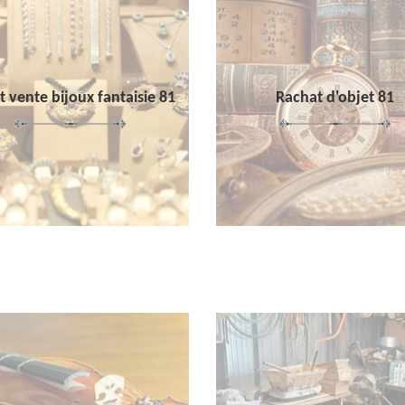
 vente bijoux fantaisie 81
Rachat d'objet 81