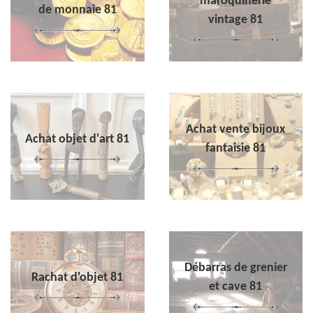
maroquinerie
de monnaie 81
vintage 81
Achat vente bijoux
Achat objet d'art 81
fantaisie 81
Débarras de grenier
Rachat d'objet 81
et cave 81