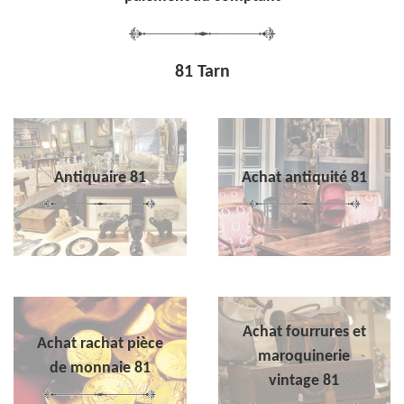
81 Tarn
Antiquaire 81
Achat antiquité 81
Achat fourrures et
Achat rachat pièce
maroquinerie
de monnaie 81
vintage 81