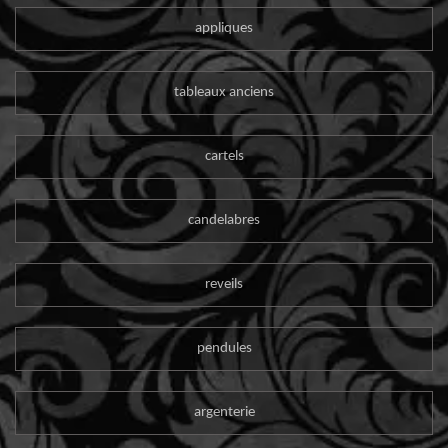
appliques
tableaux anciens
cartels
candelabres
reveils
pendules
argenterie