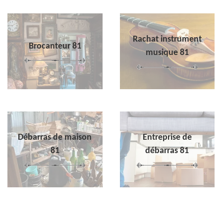
Rachat instrument
Brocanteur 81
musique 81
Débarras de maison
Entreprise de
81
débarras 81