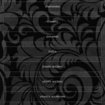
cheminées
chenets
poupées
trains
jouets anciens
objets anciens
montre anciennes