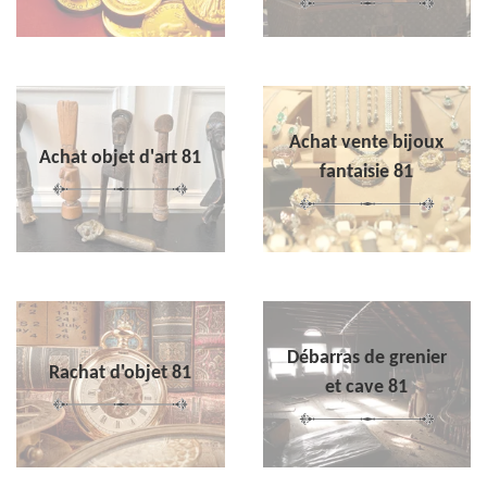
Achat vente bijoux
Achat objet d'art 81
fantaisie 81
Débarras de grenier
Rachat d'objet 81
et cave 81