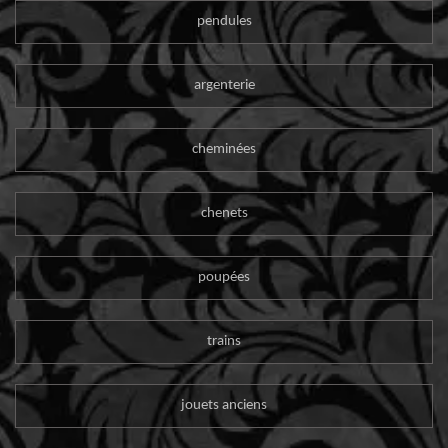
pendules
argenterie
cheminées
chenets
poupées
trains
jouets anciens