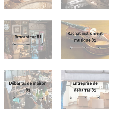
Rachat instrument
Brocanteur 81
musique 81
Débarras de maison
Entreprise de
81
débarras 81