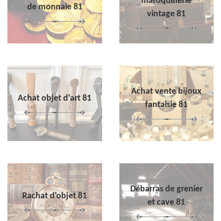
maroquinerie
de monnaie 81
vintage 81
Achat vente bijoux
Achat objet d'art 81
fantaisie 81
Débarras de grenier
Rachat d'objet 81
et cave 81