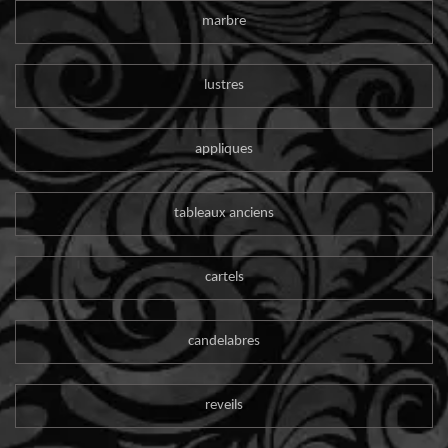
marbre
lustres
appliques
tableaux anciens
cartels
candelabres
reveils