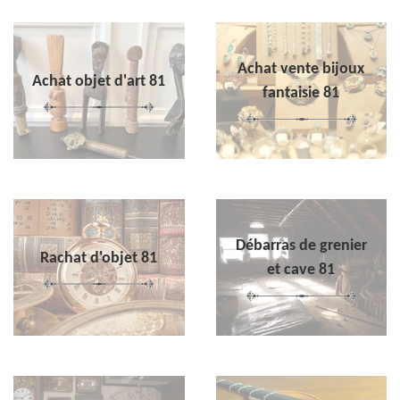
Achat vente bijoux
Achat objet d'art 81
fantaisie 81
Débarras de grenier
Rachat d'objet 81
et cave 81