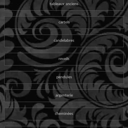
tableaux anciens
cartels
candelabres
reveils
pendules
argenterie
cheminées