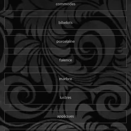
commodes
bibelots
porcelaine
faïence
marbre
lustres
appliques