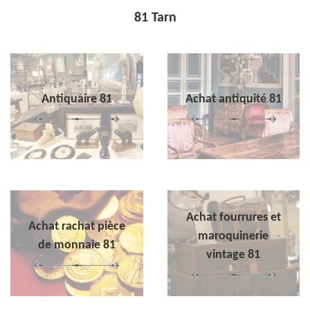
81 Tarn
Antiquaire 81
Achat antiquité 81
Achat fourrures et
Achat rachat pièce
maroquinerie
de monnaie 81
vintage 81