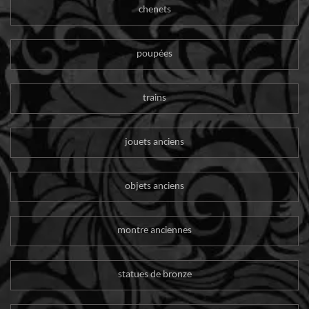
chenets
poupées
trains
jouets anciens
objets anciens
montre anciennes
statues de bronze