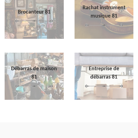
Rachat instrument
Brocanteur 81
musique 81
Débarras de maison
Entreprise de
81
débarras 81