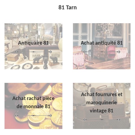
81 Tarn
Antiquaire 81
Achat antiquité 81
Achat fourrures et
Achat rachat pièce
maroquinerie
de monnaie 81
vintage 81