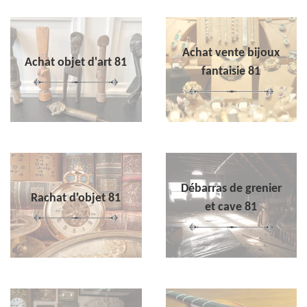
Achat vente bijoux
Achat objet d'art 81
fantaisie 81
Débarras de grenier
Rachat d'objet 81
et cave 81