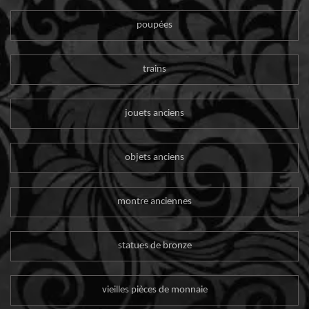
poupées
trains
jouets anciens
objets anciens
montre anciennes
statues de bronze
vieilles pièces de monnaie