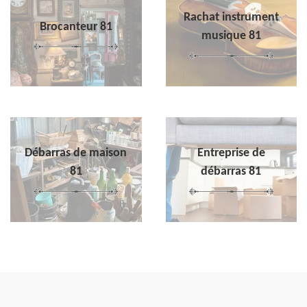
Rachat instrument
Brocanteur 81
musique 81
Débarras de maison
Entreprise de
81
débarras 81