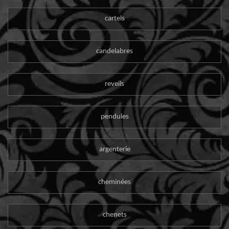
cartels
candelabres
reveils
pendules
argenterie
cheminées
chenets