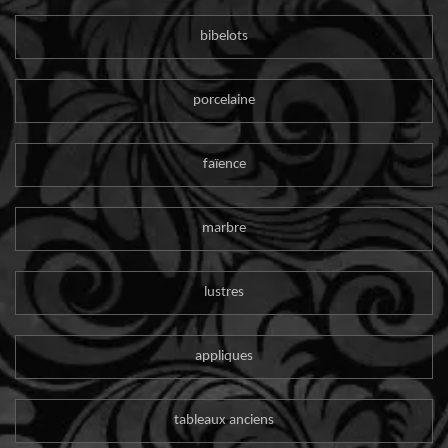
bibelots
porcelaine
faïence
marbre
lustres
appliques
tableaux anciens