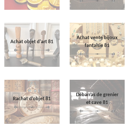
Achat vente bijoux
Achat objet d'art 81
fantaisie 81
Débarras de grenier
Rachat d'objet 81
et cave 81