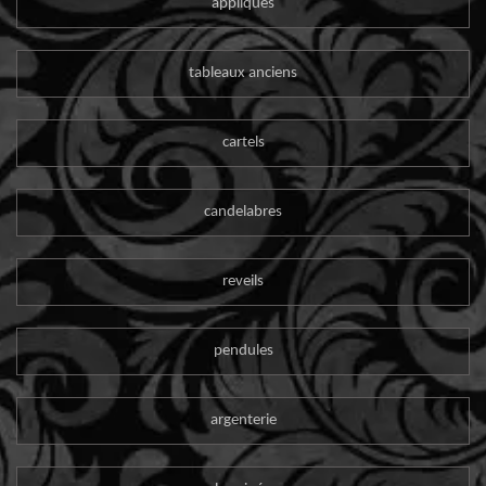
appliques
tableaux anciens
cartels
candelabres
reveils
pendules
argenterie