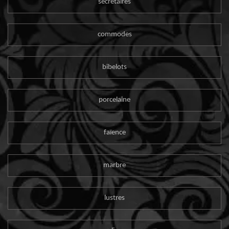
secrétaires
commodes
bibelots
porcelaine
faïence
marbre
lustres