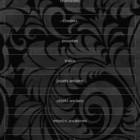
cheminées
chenets
poupées
trains
jouets anciens
objets anciens
montre anciennes