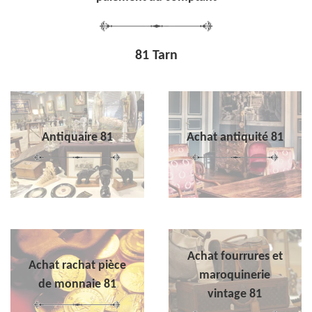
81 Tarn
Antiquaire 81
Achat antiquité 81
Achat fourrures et
Achat rachat pièce
maroquinerie
de monnaie 81
vintage 81