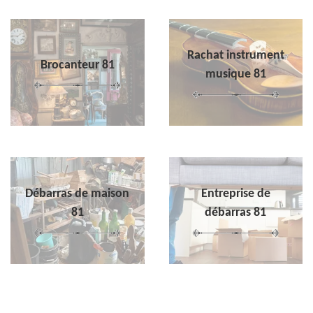
Rachat instrument
Brocanteur 81
musique 81
Débarras de maison
Entreprise de
81
débarras 81