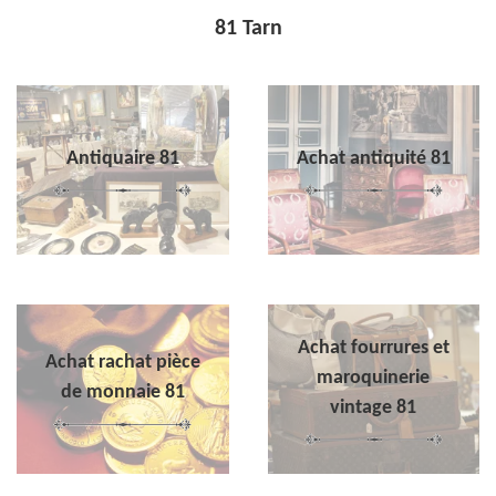
81 Tarn
Antiquaire 81
Achat antiquité 81
Achat fourrures et
Achat rachat pièce
maroquinerie
de monnaie 81
vintage 81