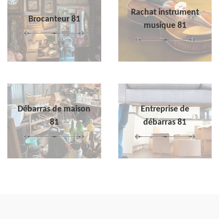
Rachat instrument
Brocanteur 81
musique 81
Débarras de maison
Entreprise de
81
débarras 81