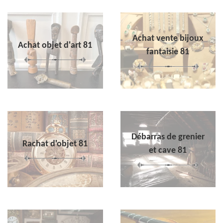
Achat vente bijoux
Achat objet d'art 81
fantaisie 81
Débarras de grenier
Rachat d'objet 81
et cave 81