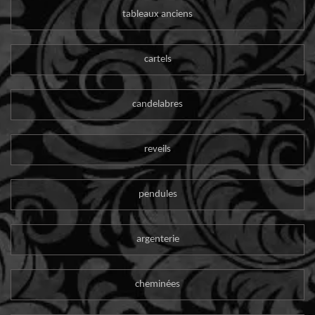
tableaux anciens
cartels
candelabres
reveils
pendules
argenterie
cheminées