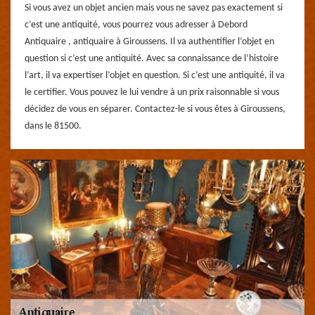
Si vous avez un objet ancien mais vous ne savez pas exactement si
c’est une antiquité, vous pourrez vous adresser à Debord
Antiquaire , antiquaire à Giroussens. Il va authentifier l’objet en
question si c’est une antiquité. Avec sa connaissance de l’histoire
l’art, il va expertiser l’objet en question. Si c’est une antiquité, il va
le certifier. Vous pouvez le lui vendre à un prix raisonnable si vous
décidez de vous en séparer. Contactez-le si vous êtes à Giroussens,
dans le 81500.