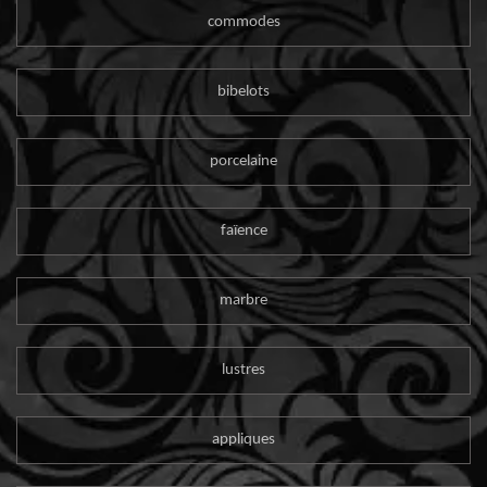
commodes
bibelots
porcelaine
faïence
marbre
lustres
appliques