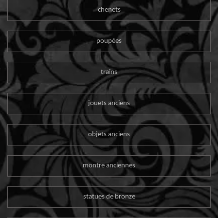
chenets
poupées
trains
jouets anciens
objets anciens
montre anciennes
statues de bronze