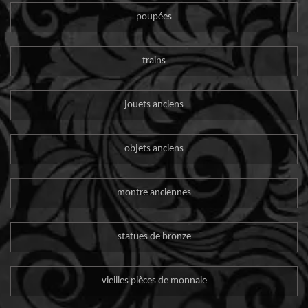
poupées
trains
jouets anciens
objets anciens
montre anciennes
statues de bronze
vieilles pièces de monnaie