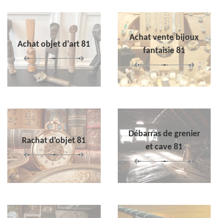
Achat vente bijoux
Achat objet d'art 81
fantaisie 81
Débarras de grenier
Rachat d'objet 81
et cave 81