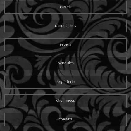
cartels
candelabres
reveils
pendules
argenterie
cheminées
chenets