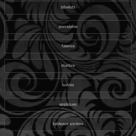
bibelots
porcelaine
faïence
marbre
lustres
appliques
tableaux anciens