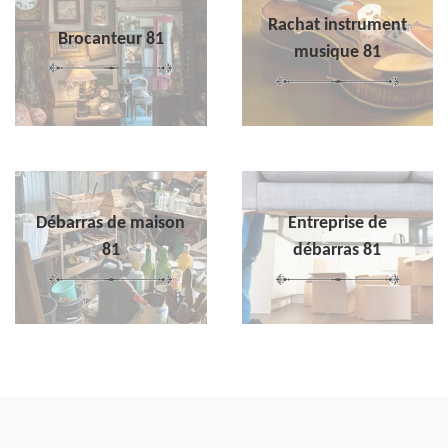
Rachat instrument
Brocanteur 81
musique 81
Débarras de maison
Entreprise de
81
débarras 81