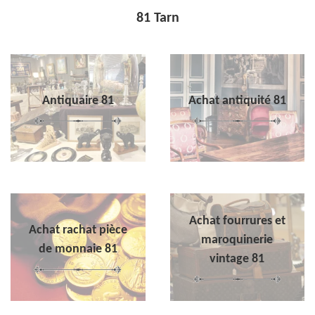
81 Tarn
Antiquaire 81
Achat antiquité 81
Achat fourrures et
Achat rachat pièce
maroquinerie
de monnaie 81
vintage 81