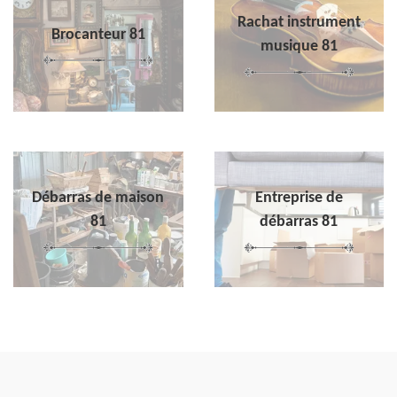
Rachat instrument
Brocanteur 81
musique 81
Débarras de maison
Entreprise de
81
débarras 81