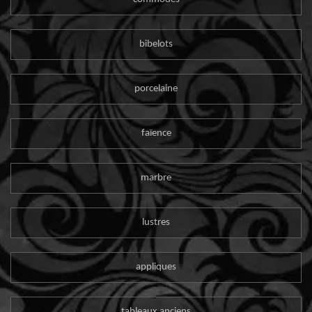
bibelots
porcelaine
faïence
marbre
lustres
appliques
tableaux anciens