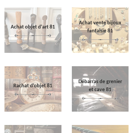
Achat vente bijoux
Achat objet d'art 81
fantaisie 81
Débarras de grenier
Rachat d'objet 81
et cave 81