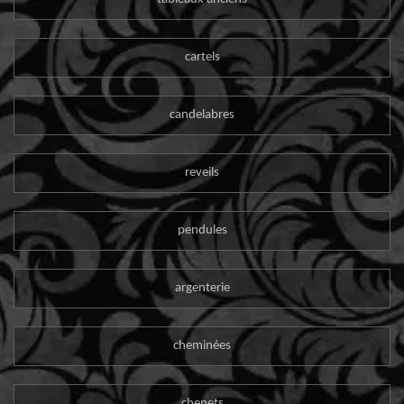
cartels
candelabres
reveils
pendules
argenterie
cheminées
chenets