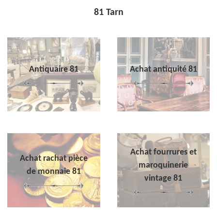
81 Tarn
Antiquaire 81
Achat antiquité 81
Achat fourrures et
Achat rachat pièce
maroquinerie
de monnaie 81
vintage 81