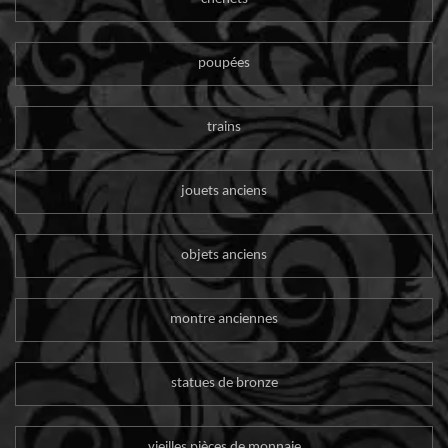
poupées
trains
jouets anciens
objets anciens
montre anciennes
statues de bronze
vieilles pièces de monnaie