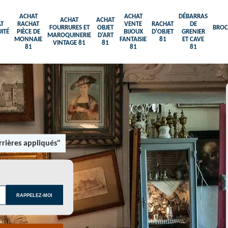
ACHAT
ACHAT
DÉBARRAS
ACHAT
ACHAT
T
RACHAT
VENTE
RACHAT
DE
FOURRURES ET
OBJET
BROC
ITÉ
PIÈCE DE
BIJOUX
D'OBJET
GRENIER
MAROQUINERIE
D'ART
MONNAIE
FANTAISIE
81
ET CAVE
VINTAGE 81
81
81
81
81
rières appliqués"