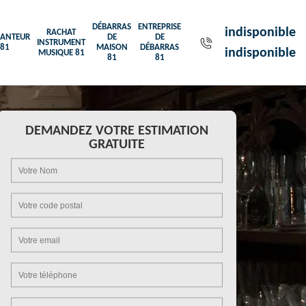
DÉBARRAS
ENTREPRISE
indisponible
RACHAT
ANTEUR
DE
DE
INSTRUMENT
81
MAISON
DÉBARRAS
indisponible
MUSIQUE 81
81
81
DEMANDEZ VOTRE ESTIMATION
GRATUITE