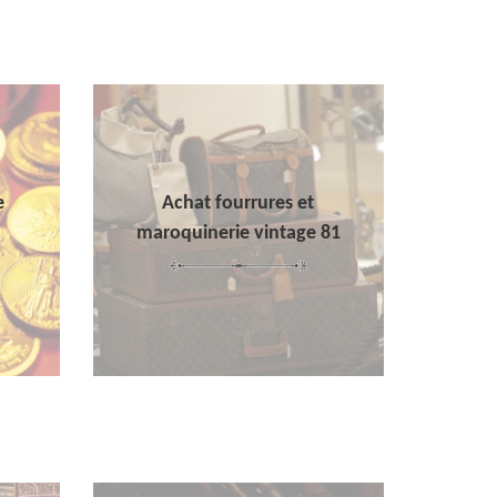
e
Achat fourrures et
maroquinerie vintage 81