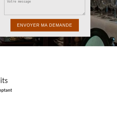
its
mptant