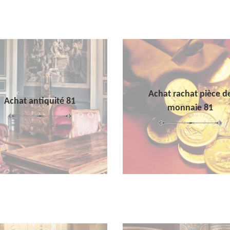
Achat rachat pièce d
Achat antiquité 81
monnaie 81