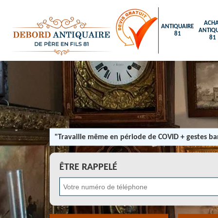
ACHA
ANTIQUAIRE
ANTIQU
81
81
"Travaille même en période de COVID + gestes bar
ÊTRE RAPPELÉ