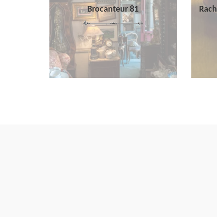
Brocanteur 81
Rach