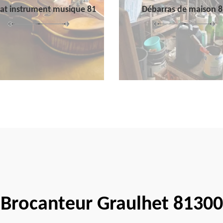
at instrument musique 81
Débarras de maison 8
Brocanteur Graulhet 81300