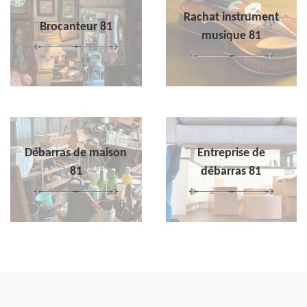
Rachat instrument
Brocanteur 81
musique 81
Débarras de maison
Entreprise de
81
débarras 81