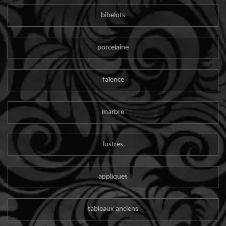
bibelots
porcelaine
faïence
marbre
lustres
appliques
tableaux anciens