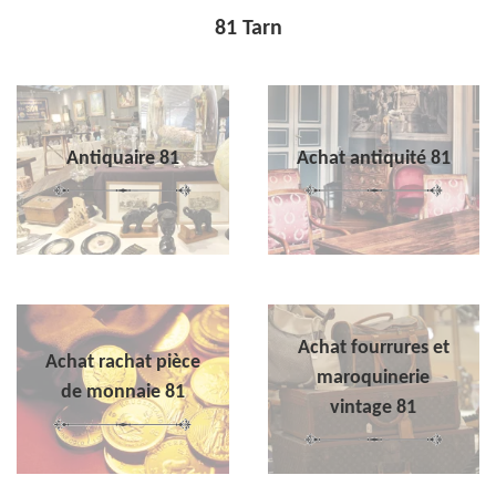
81 Tarn
Antiquaire 81
Achat antiquité 81
Achat fourrures et
Achat rachat pièce
maroquinerie
de monnaie 81
vintage 81