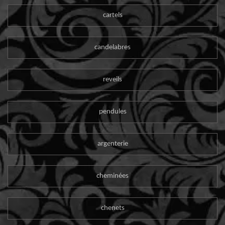
cartels
candelabres
reveils
pendules
argenterie
cheminées
chenets