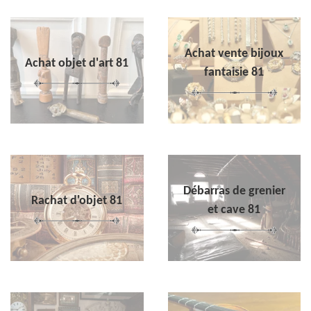
Achat vente bijoux
Achat objet d'art 81
fantaisie 81
Débarras de grenier
Rachat d'objet 81
et cave 81