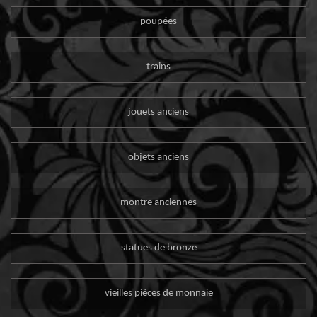
poupées
trains
jouets anciens
objets anciens
montre anciennes
statues de bronze
vieilles pièces de monnaie