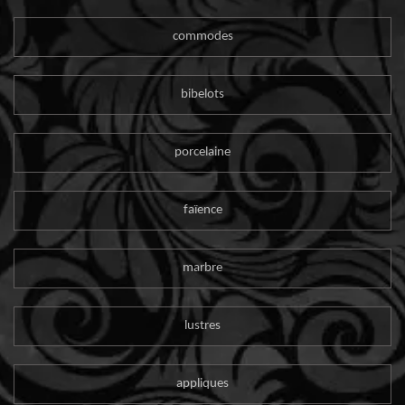
commodes
bibelots
porcelaine
faïence
marbre
lustres
appliques