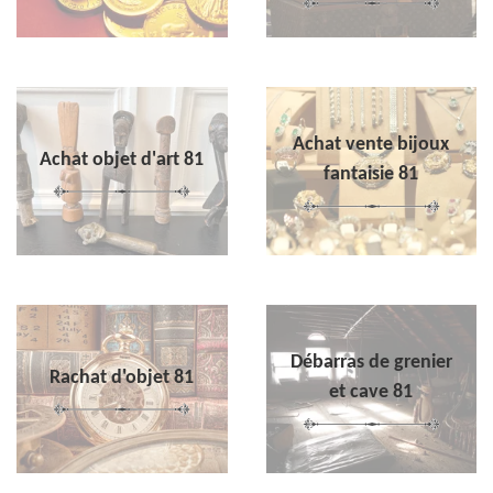
Achat vente bijoux
Achat objet d'art 81
fantaisie 81
Débarras de grenier
Rachat d'objet 81
et cave 81