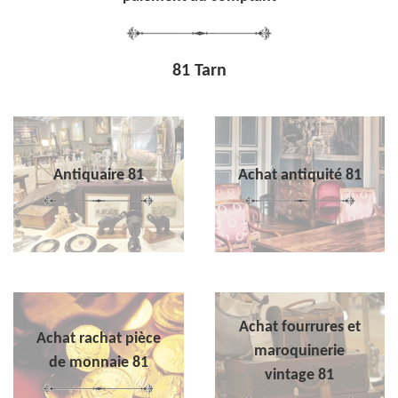
81 Tarn
Antiquaire 81
Achat antiquité 81
Achat fourrures et
Achat rachat pièce
maroquinerie
de monnaie 81
vintage 81