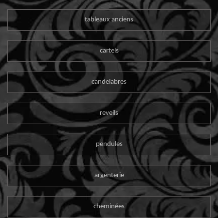
tableaux anciens
cartels
candelabres
reveils
pendules
argenterie
cheminées