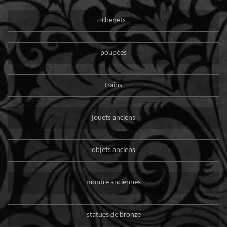
chenets
poupées
trains
jouets anciens
objets anciens
montre anciennes
statues de bronze