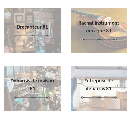
Rachat instrument
Brocanteur 81
musique 81
Débarras de maison
Entreprise de
81
débarras 81