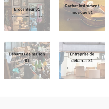
Rachat instrument
Brocanteur 81
musique 81
Débarras de maison
Entreprise de
81
débarras 81