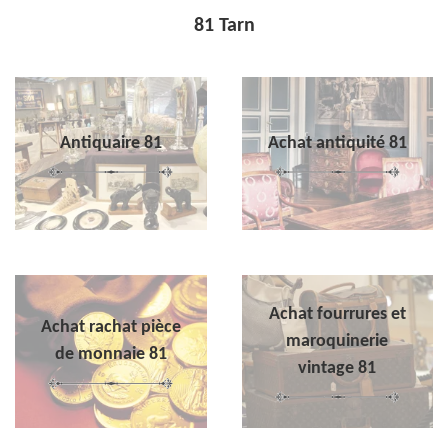
81 Tarn
Antiquaire 81
Achat antiquité 81
Achat fourrures et
Achat rachat pièce
maroquinerie
de monnaie 81
vintage 81