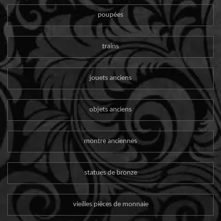
poupées
trains
jouets anciens
objets anciens
montre anciennes
statues de bronze
vieilles pièces de monnaie