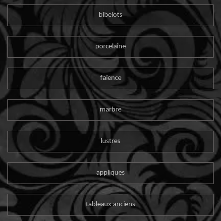
bibelots
porcelaine
faïence
marbre
lustres
appliques
tableaux anciens