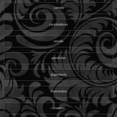
cartels
candelabres
reveils
pendules
argenterie
cheminées
chenets