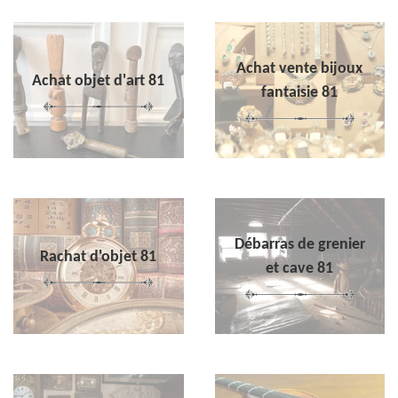
Achat vente bijoux
Achat objet d'art 81
fantaisie 81
Débarras de grenier
Rachat d'objet 81
et cave 81