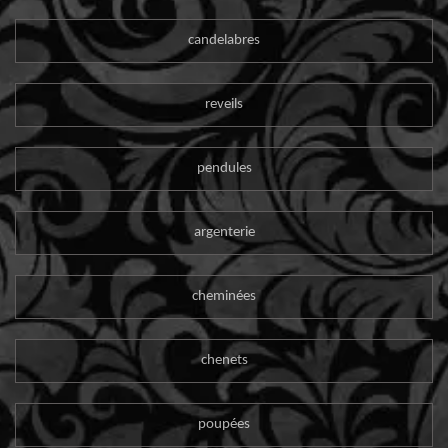
candelabres
reveils
pendules
argenterie
cheminées
chenets
poupées