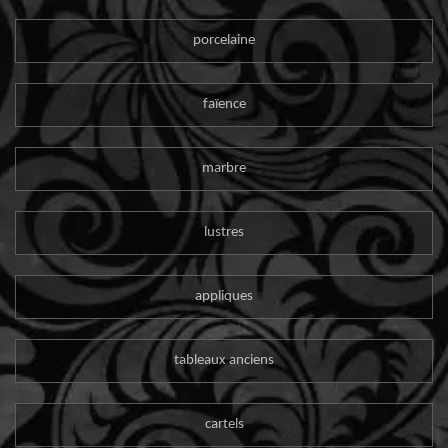
porcelaine
faïence
marbre
lustres
appliques
tableaux anciens
cartels