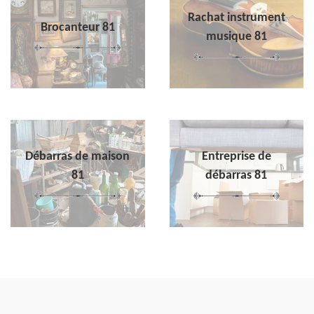
Rachat instrument
Brocanteur 81
musique 81
Débarras de maison
Entreprise de
81
débarras 81