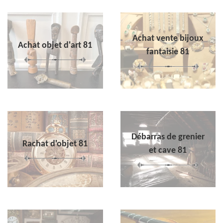
Achat vente bijoux
Achat objet d'art 81
fantaisie 81
Débarras de grenier
Rachat d'objet 81
et cave 81