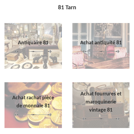
81 Tarn
Antiquaire 81
Achat antiquité 81
Achat fourrures et
Achat rachat pièce
maroquinerie
de monnaie 81
vintage 81