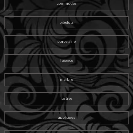
commodes
bibelots
porcelaine
faïence
marbre
lustres
appliques