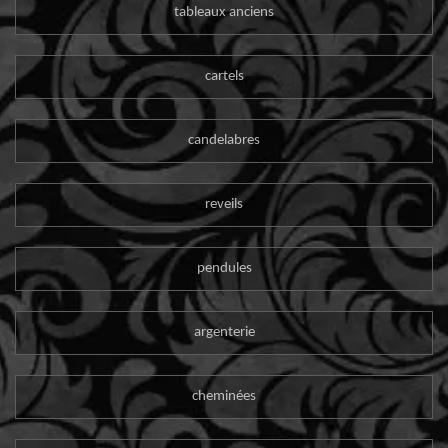
tableaux anciens
cartels
candelabres
reveils
pendules
argenterie
cheminées