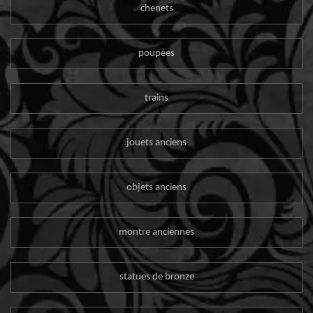
chenets
poupées
trains
jouets anciens
objets anciens
montre anciennes
statues de bronze