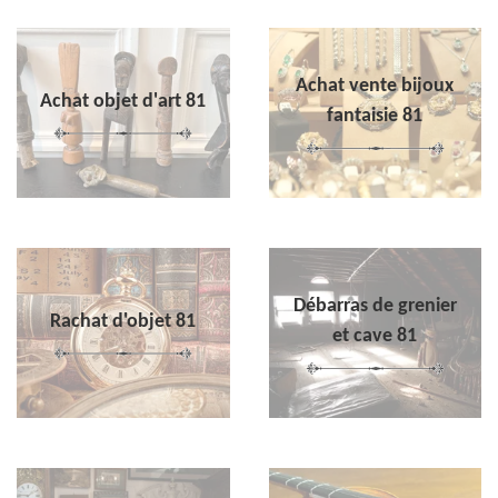
Achat vente bijoux
Achat objet d'art 81
fantaisie 81
Débarras de grenier
Rachat d'objet 81
et cave 81