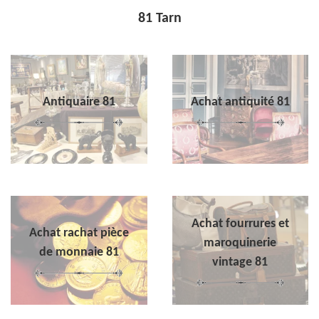
81 Tarn
Antiquaire 81
Achat antiquité 81
Achat fourrures et
Achat rachat pièce
maroquinerie
de monnaie 81
vintage 81