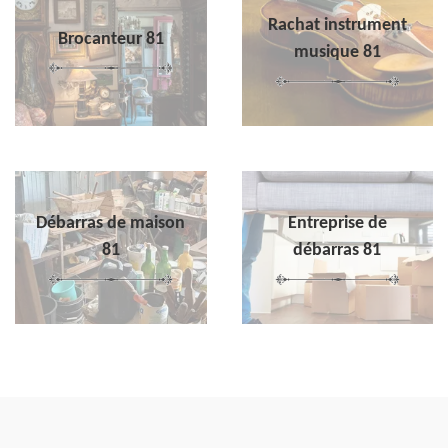
Rachat instrument
Brocanteur 81
musique 81
Débarras de maison
Entreprise de
81
débarras 81