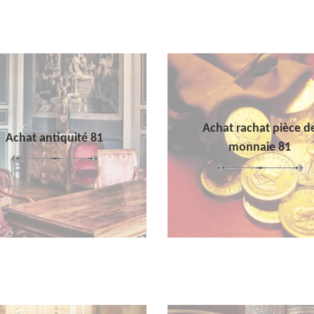
Achat rachat pièce d
Achat antiquité 81
monnaie 81