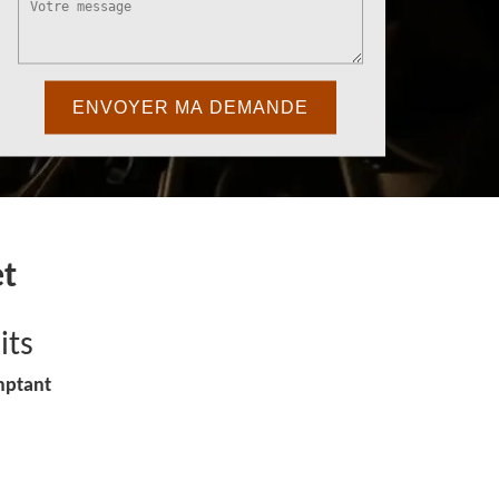
et
its
mptant