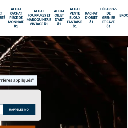
ACHAT
ACHAT
DÉBARRAS
ACHAT
ACHAT
T
RACHAT
VENTE
RACHAT
DE
FOURRURES ET
OBJET
BROC
ITÉ
PIÈCE DE
BIJOUX
D'OBJET
GRENIER
MAROQUINERIE
D'ART
MONNAIE
FANTAISIE
81
ET CAVE
VINTAGE 81
81
81
81
81
rières appliqués"