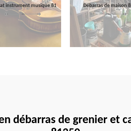
at instrument musique 81
Débarras de maison 8
 en débarras de grenier et c