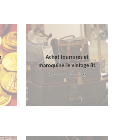
e
Achat fourrures et
maroquinerie vintage 81