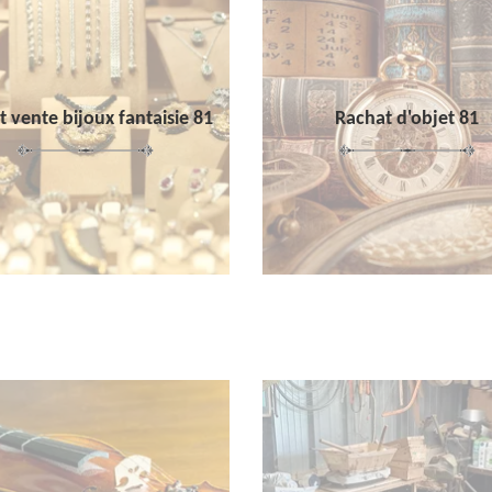
 vente bijoux fantaisie 81
Rachat d'objet 81