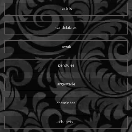
cartels
candelabres
reveils
pendules
argenterie
cheminées
chenets