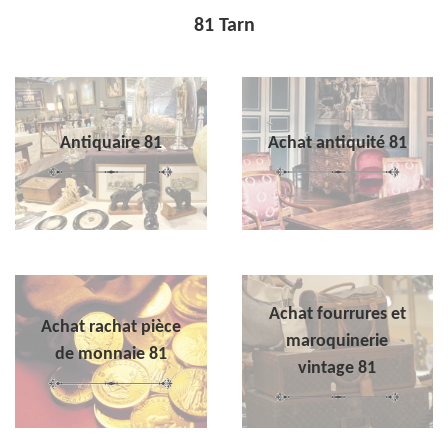
81 Tarn
Antiquaire 81
Achat antiquité 81
Achat fourrures et
Achat rachat pièce
maroquinerie
de monnaie 81
vintage 81