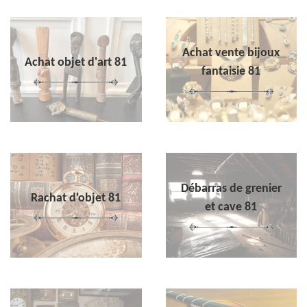
Achat vente bijoux
Achat objet d'art 81
fantaisie 81
Débarras de grenier
Rachat d'objet 81
et cave 81