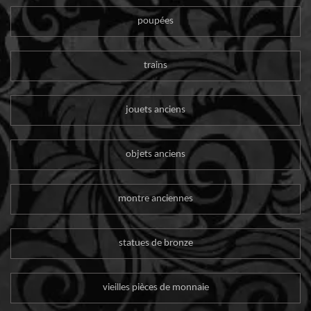
poupées
trains
jouets anciens
objets anciens
montre anciennes
statues de bronze
vieilles pièces de monnaie