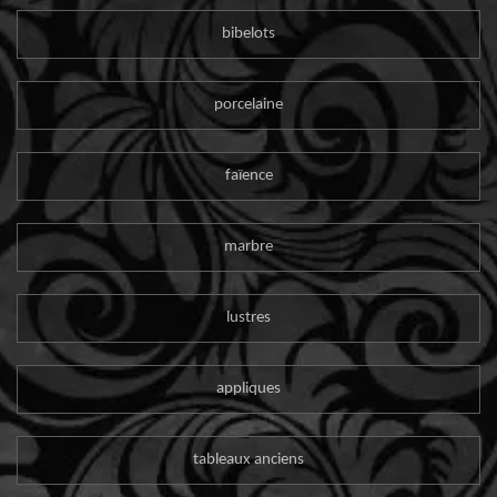
bibelots
porcelaine
faïence
marbre
lustres
appliques
tableaux anciens