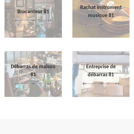
Rachat instrument
Brocanteur 81
musique 81
Débarras de maison
Entreprise de
81
débarras 81