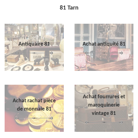
81 Tarn
Antiquaire 81
Achat antiquité 81
Achat fourrures et
Achat rachat pièce
maroquinerie
de monnaie 81
vintage 81