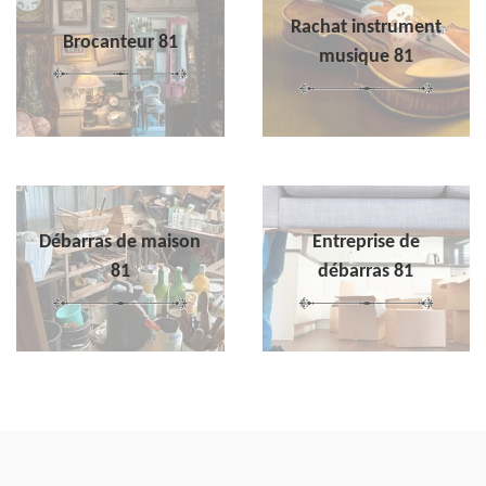
Rachat instrument
Brocanteur 81
musique 81
Débarras de maison
Entreprise de
81
débarras 81