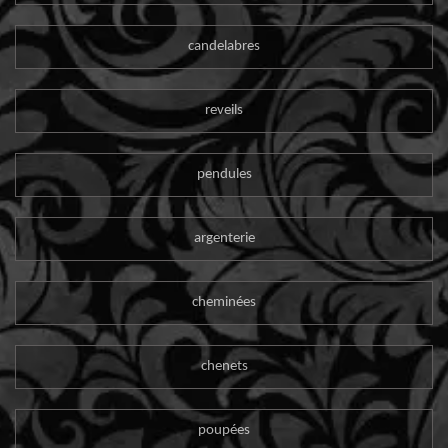
candelabres
reveils
pendules
argenterie
cheminées
chenets
poupées