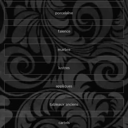
porcelaine
faïence
marbre
lustres
appliques
tableaux anciens
cartels