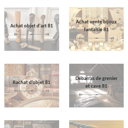
Achat vente bijoux
Achat objet d'art 81
fantaisie 81
Débarras de grenier
Rachat d'objet 81
et cave 81