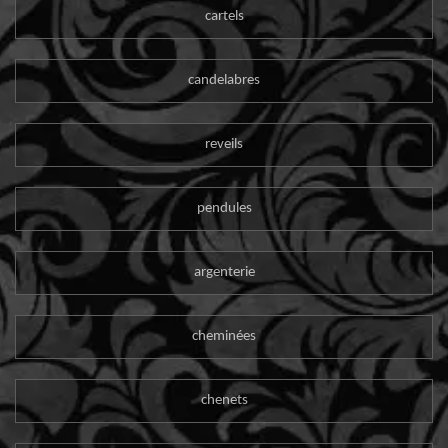
cartels
candelabres
reveils
pendules
argenterie
cheminées
chenets