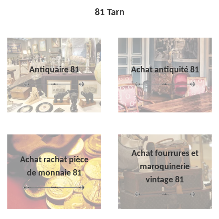
81 Tarn
Antiquaire 81
Achat antiquité 81
Achat fourrures et
Achat rachat pièce
maroquinerie
de monnaie 81
vintage 81