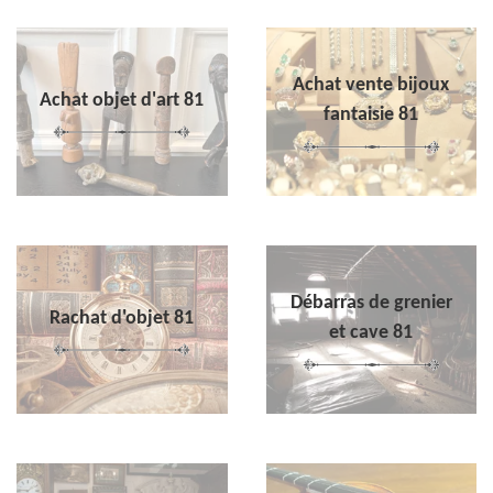
Achat vente bijoux
Achat objet d'art 81
fantaisie 81
Débarras de grenier
Rachat d'objet 81
et cave 81