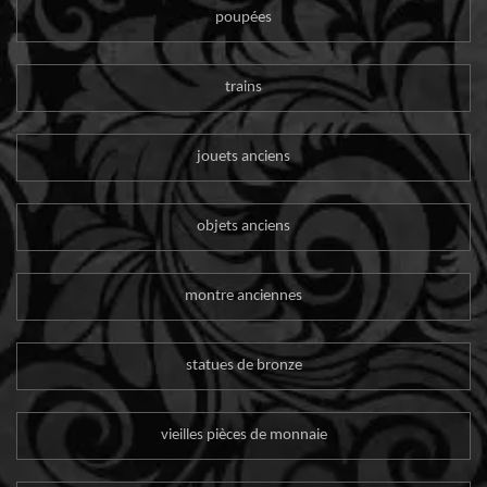
poupées
trains
jouets anciens
objets anciens
montre anciennes
statues de bronze
vieilles pièces de monnaie