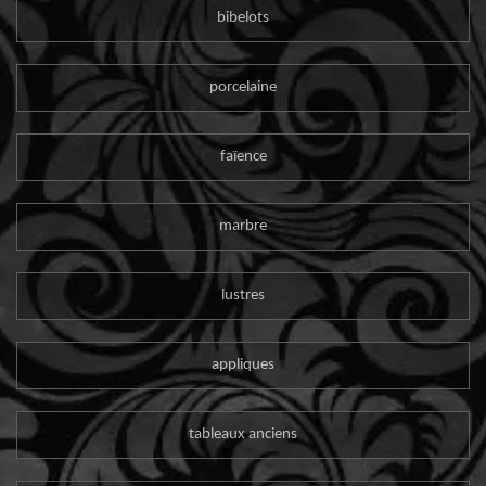
bibelots
porcelaine
faïence
marbre
lustres
appliques
tableaux anciens