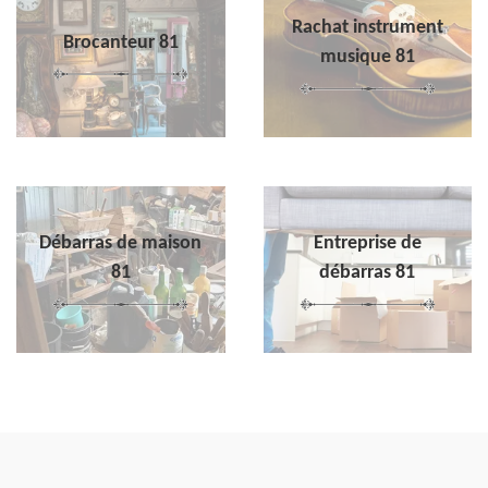
Rachat instrument
Brocanteur 81
musique 81
Débarras de maison
Entreprise de
81
débarras 81