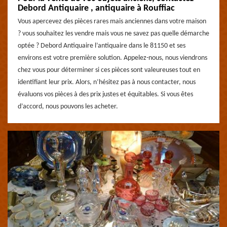
Debord Antiquaire , antiquaire à Rouffiac
Vous apercevez des pièces rares mais anciennes dans votre maison
? vous souhaitez les vendre mais vous ne savez pas quelle démarche
optée ? Debord Antiquaire l’antiquaire dans le 81150 et ses
environs est votre première solution. Appelez-nous, nous viendrons
chez vous pour déterminer si ces pièces sont valeureuses tout en
identifiant leur prix. Alors, n’hésitez pas à nous contacter, nous
évaluons vos pièces à des prix justes et équitables. Si vous êtes
d’accord, nous pouvons les acheter.