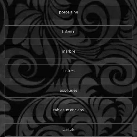
porcelaine
faïence
marbre
lustres
appliques
tableaux anciens
cartels