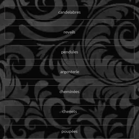
candelabres
reveils
pendules
argenterie
cheminées
chenets
poupées