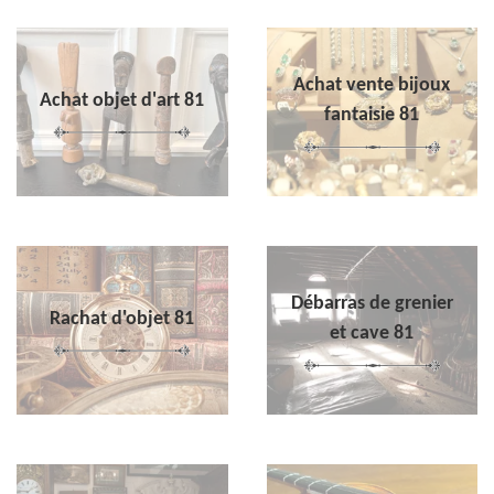
Achat vente bijoux
Achat objet d'art 81
fantaisie 81
Débarras de grenier
Rachat d'objet 81
et cave 81