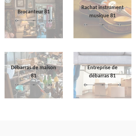
Rachat instrument
Brocanteur 81
musique 81
Débarras de maison
Entreprise de
81
débarras 81