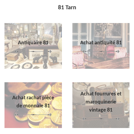
81 Tarn
Antiquaire 81
Achat antiquité 81
Achat fourrures et
Achat rachat pièce
maroquinerie
de monnaie 81
vintage 81