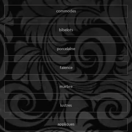
commodes
bibelots
porcelaine
faïence
marbre
lustres
appliques