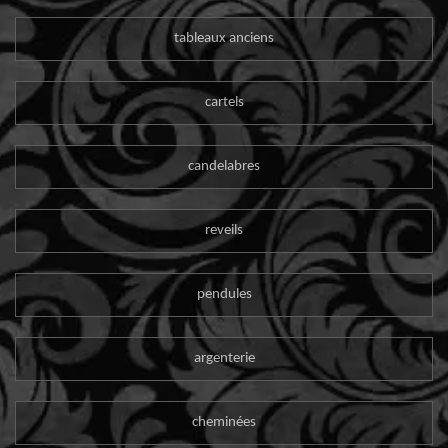
tableaux anciens
cartels
candelabres
reveils
pendules
argenterie
cheminées