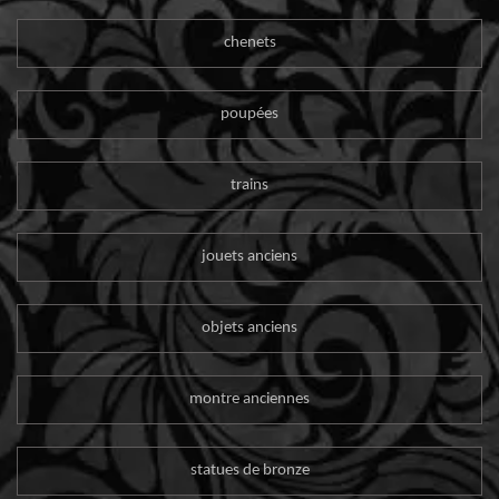
chenets
poupées
trains
jouets anciens
objets anciens
montre anciennes
statues de bronze