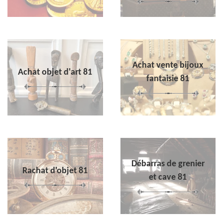
Achat vente bijoux
Achat objet d'art 81
fantaisie 81
Débarras de grenier
Rachat d'objet 81
et cave 81