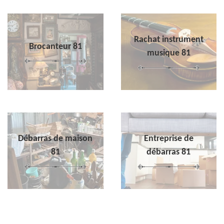
Rachat instrument
Brocanteur 81
musique 81
Débarras de maison
Entreprise de
81
débarras 81