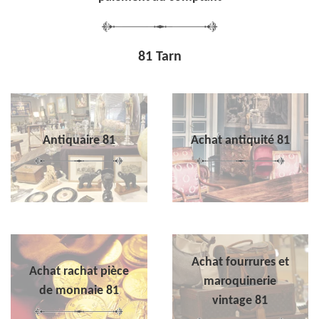
81 Tarn
Antiquaire 81
Achat antiquité 81
Achat fourrures et
Achat rachat pièce
maroquinerie
de monnaie 81
vintage 81