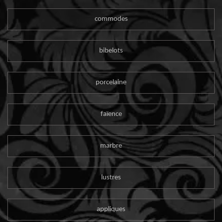
commodes
bibelots
porcelaine
faïence
marbre
lustres
appliques