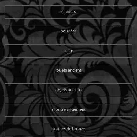
chenets
poupées
trains
jouets anciens
objets anciens
montre anciennes
statues de bronze