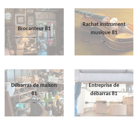
Rachat instrument
Brocanteur 81
musique 81
Débarras de maison
Entreprise de
81
débarras 81