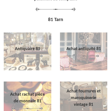
81 Tarn
Antiquaire 81
Achat antiquité 81
Achat fourrures et
Achat rachat pièce
maroquinerie
de monnaie 81
vintage 81