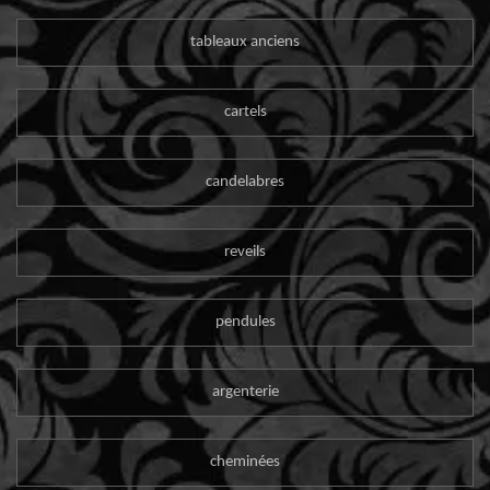
tableaux anciens
cartels
candelabres
reveils
pendules
argenterie
cheminées