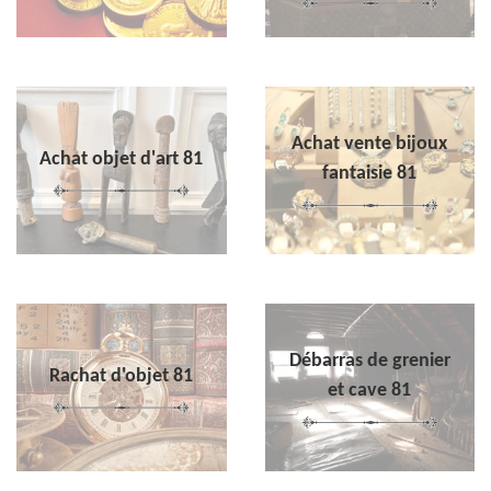
Achat vente bijoux
Achat objet d'art 81
fantaisie 81
Débarras de grenier
Rachat d'objet 81
et cave 81