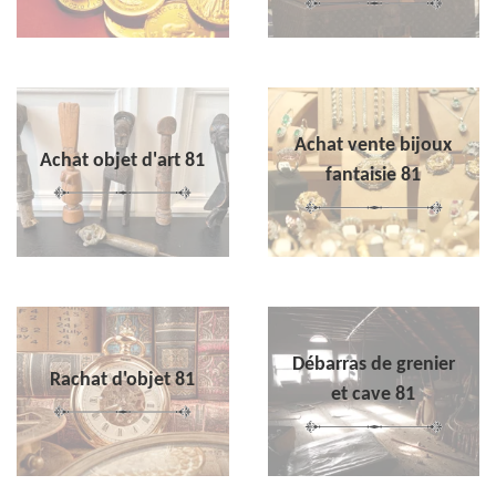
Achat vente bijoux
Achat objet d'art 81
fantaisie 81
Débarras de grenier
Rachat d'objet 81
et cave 81