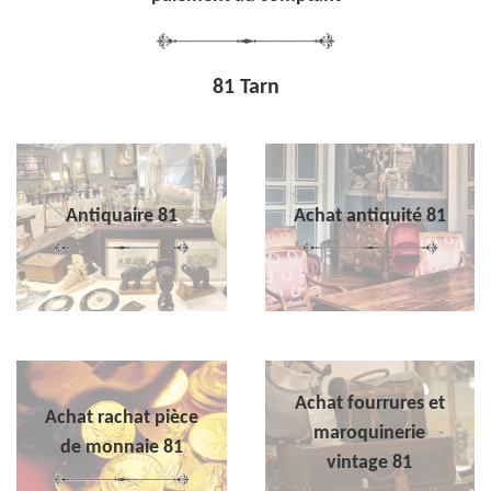
81 Tarn
Antiquaire 81
Achat antiquité 81
Achat fourrures et
Achat rachat pièce
maroquinerie
de monnaie 81
vintage 81