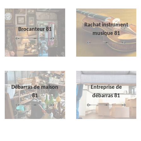
Rachat instrument
Brocanteur 81
musique 81
Débarras de maison
Entreprise de
81
débarras 81