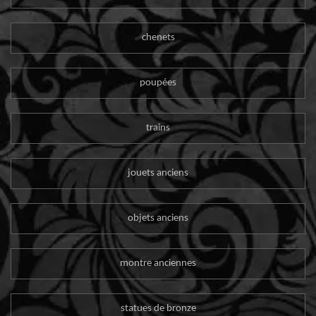
chenets
poupées
trains
jouets anciens
objets anciens
montre anciennes
statues de bronze