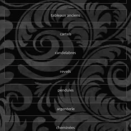
tableaux anciens
cartels
candelabres
reveils
pendules
argenterie
cheminées