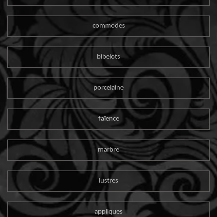
commodes
bibelots
porcelaine
faïence
marbre
lustres
appliques