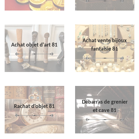
Achat vente bijoux
Achat objet d'art 81
fantaisie 81
Débarras de grenier
Rachat d'objet 81
et cave 81