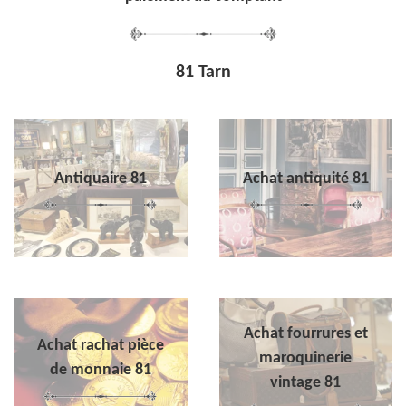
81 Tarn
Antiquaire 81
Achat antiquité 81
Achat fourrures et
Achat rachat pièce
maroquinerie
de monnaie 81
vintage 81