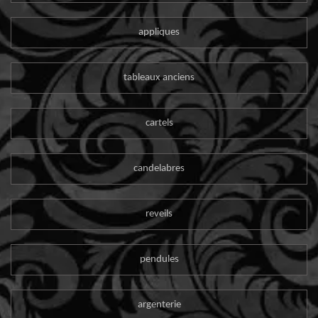
appliques
tableaux anciens
cartels
candelabres
reveils
pendules
argenterie