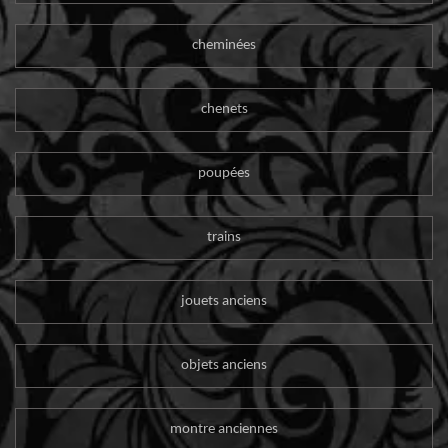
cheminées
chenets
poupées
trains
jouets anciens
objets anciens
montre anciennes