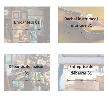
Rachat instrument
Brocanteur 81
musique 81
Débarras de maison
Entreprise de
81
débarras 81