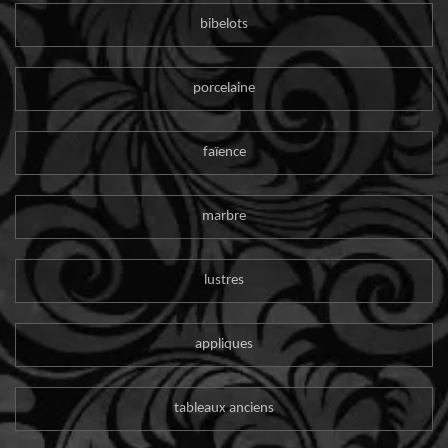
bibelots
porcelaine
faïence
marbre
lustres
appliques
tableaux anciens