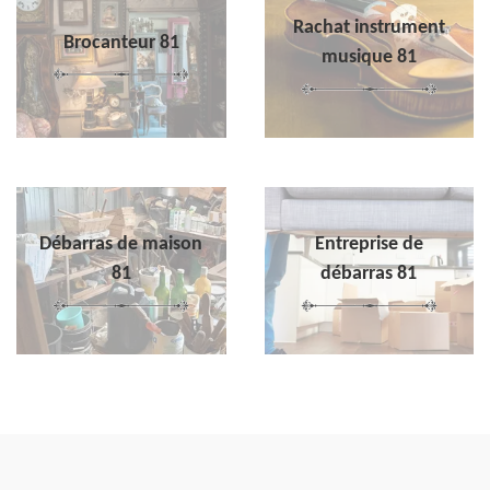
Rachat instrument
Brocanteur 81
musique 81
Débarras de maison
Entreprise de
81
débarras 81