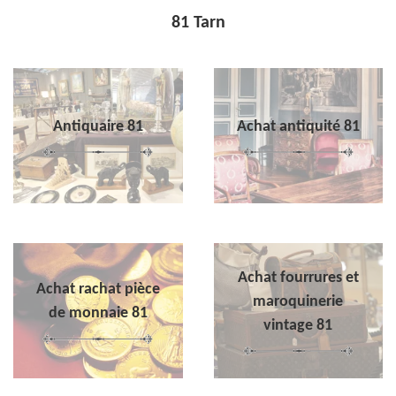
81 Tarn
Antiquaire 81
Achat antiquité 81
Achat fourrures et
Achat rachat pièce
maroquinerie
de monnaie 81
vintage 81