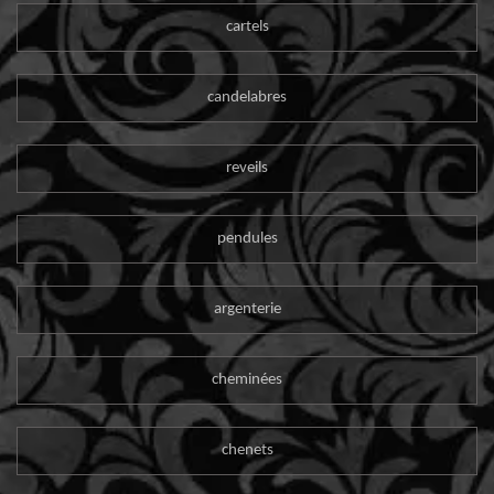
cartels
candelabres
reveils
pendules
argenterie
cheminées
chenets