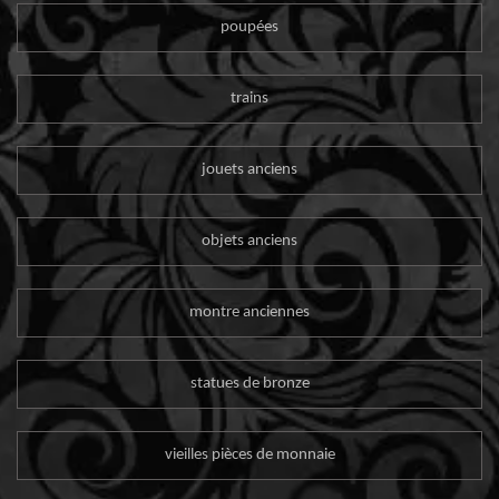
poupées
trains
jouets anciens
objets anciens
montre anciennes
statues de bronze
vieilles pièces de monnaie