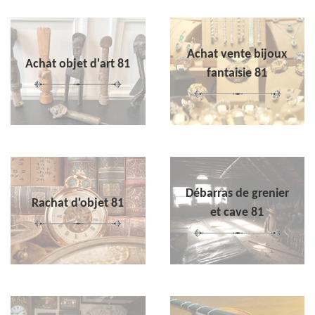
Achat vente bijoux
Achat objet d'art 81
fantaisie 81
Débarras de grenier
Rachat d'objet 81
et cave 81