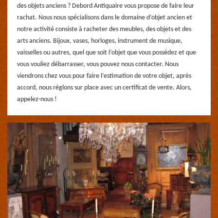
des objets anciens ? Debord Antiquaire vous propose de faire leur
rachat. Nous nous spécialisons dans le domaine d’objet ancien et
notre activité consiste à racheter des meubles, des objets et des
arts anciens. Bijoux, vases, horloges, instrument de musique,
vaisselles ou autres, quel que soit l’objet que vous possédez et que
vous vouliez débarrasser, vous pouvez nous contacter. Nous
viendrons chez vous pour faire l’estimation de votre objet, après
accord, nous réglons sur place avec un certificat de vente. Alors,
appelez-nous !