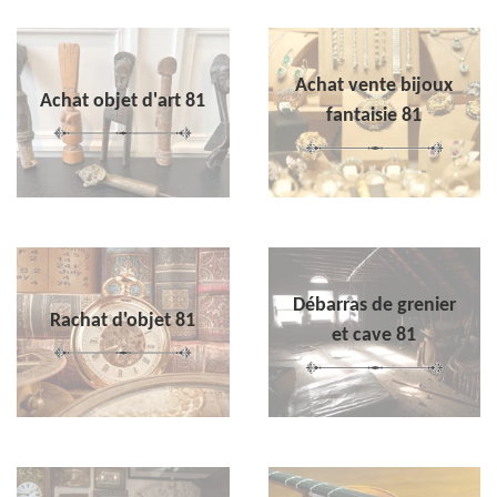
Achat vente bijoux
Achat objet d'art 81
fantaisie 81
Débarras de grenier
Rachat d'objet 81
et cave 81