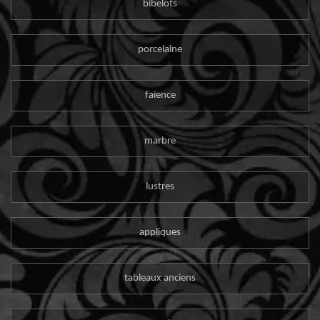
bibelots
porcelaine
faïence
marbre
lustres
appliques
tableaux anciens