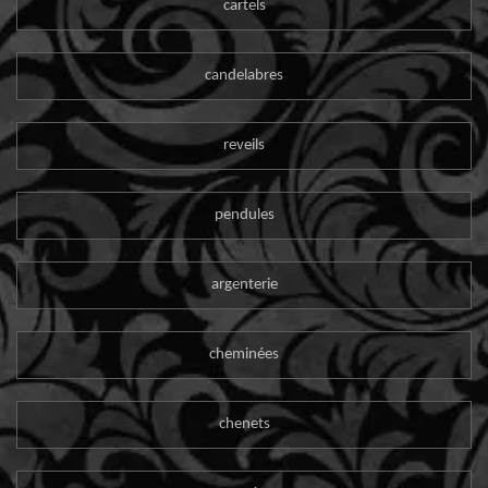
cartels
candelabres
reveils
pendules
argenterie
cheminées
chenets