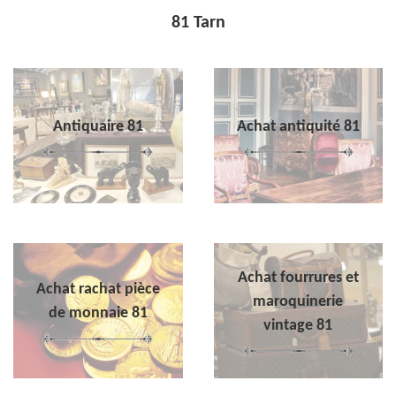
81 Tarn
Antiquaire 81
Achat antiquité 81
Achat fourrures et
Achat rachat pièce
maroquinerie
de monnaie 81
vintage 81