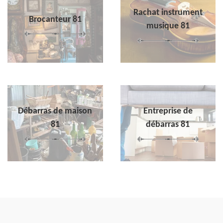
Rachat instrument
Brocanteur 81
musique 81
Débarras de maison
Entreprise de
81
débarras 81