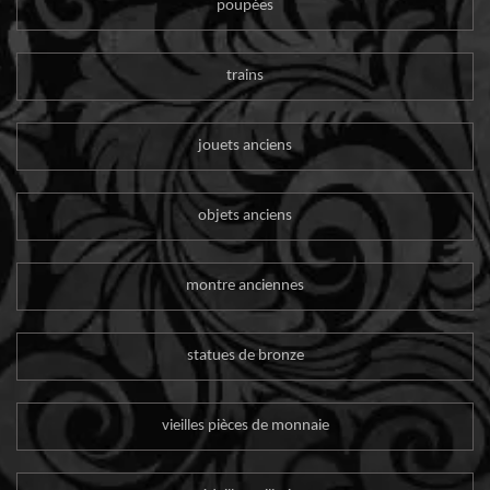
poupées
trains
jouets anciens
objets anciens
montre anciennes
statues de bronze
vieilles pièces de monnaie