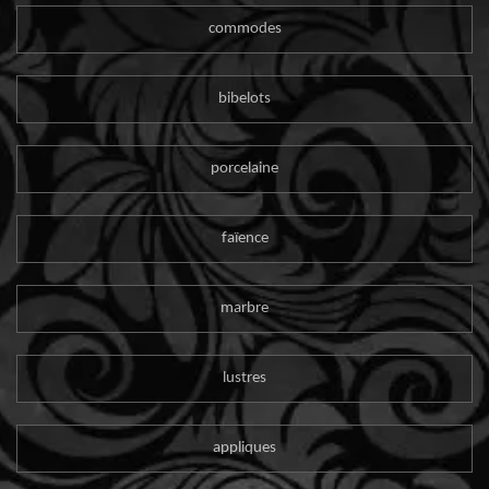
commodes
bibelots
porcelaine
faïence
marbre
lustres
appliques