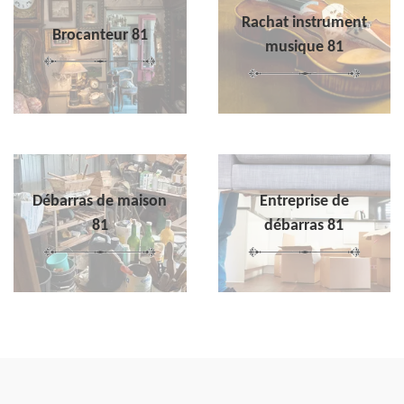
Rachat instrument
Brocanteur 81
musique 81
Débarras de maison
Entreprise de
81
débarras 81