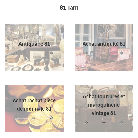
81 Tarn
Antiquaire 81
Achat antiquité 81
Achat fourrures et
Achat rachat pièce
maroquinerie
de monnaie 81
vintage 81