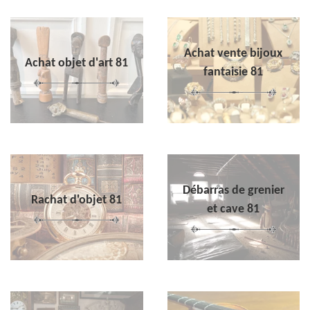
Achat vente bijoux
Achat objet d'art 81
fantaisie 81
Débarras de grenier
Rachat d'objet 81
et cave 81