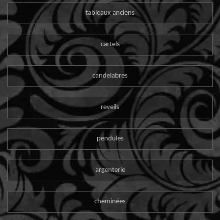
tableaux anciens
cartels
candelabres
reveils
pendules
argenterie
cheminées