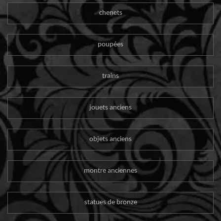
chenets
poupées
trains
jouets anciens
objets anciens
montre anciennes
statues de bronze