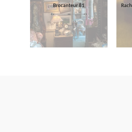
Brocanteur 81
Rach