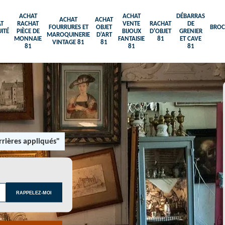
ACHAT
ACHAT
DÉBARRAS
ACHAT
ACHAT
T
RACHAT
VENTE
RACHAT
DE
FOURRURES ET
OBJET
BROC
ITÉ
PIÈCE DE
BIJOUX
D'OBJET
GRENIER
MAROQUINERIE
D'ART
MONNAIE
FANTAISIE
81
ET CAVE
VINTAGE 81
81
81
81
81
rières appliqués"