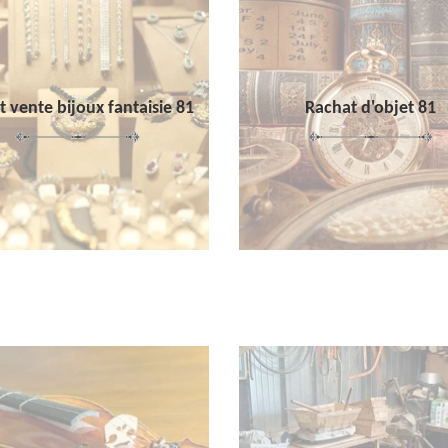
 vente bijoux fantaisie 81
Rachat d'objet 81