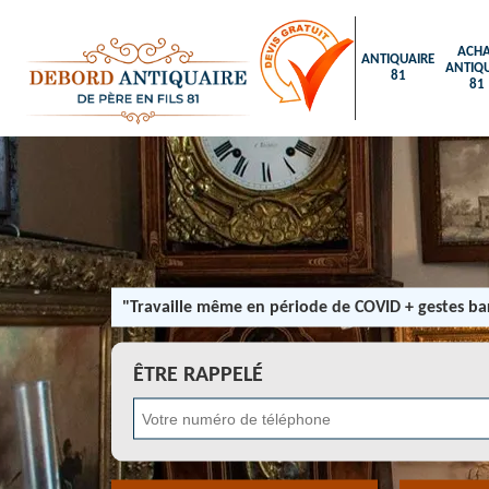
ACHA
ANTIQUAIRE
ANTIQU
81
81
"Travaille même en période de COVID + gestes bar
ÊTRE RAPPELÉ