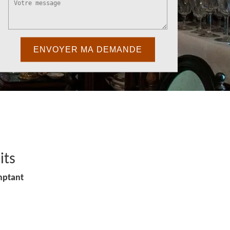
its
mptant