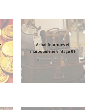
e
Achat fourrures et
maroquinerie vintage 81