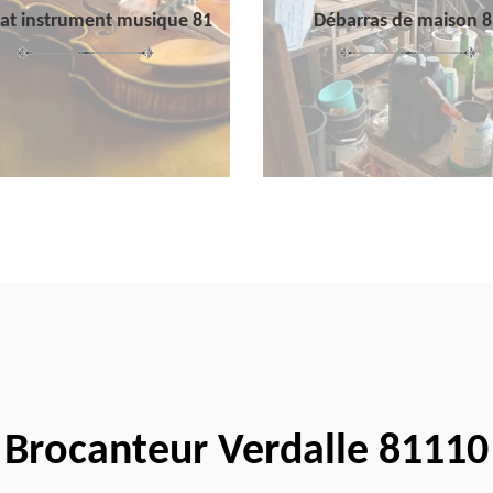
at instrument musique 81
Débarras de maison 8
Brocanteur Verdalle 81110