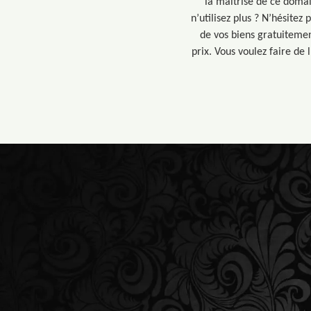
la maitrise de ce domai
n’utilisez plus ? N’hésite
de vos biens gratuitemen
prix. Vous voulez faire de