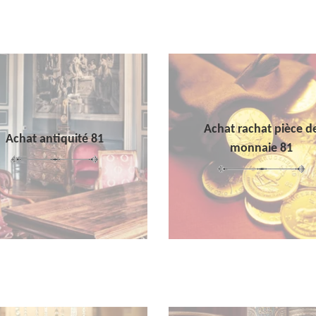
Achat rachat pièce d
Achat antiquité 81
monnaie 81