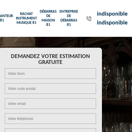
DÉBARRAS
ENTREPRISE
indisponible
RACHAT
ANTEUR
DE
DE
INSTRUMENT
81
MAISON
DÉBARRAS
indisponible
MUSIQUE 81
81
81
DEMANDEZ VOTRE ESTIMATION
GRATUITE