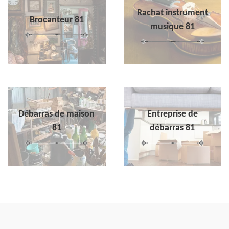
Rachat instrument
Brocanteur 81
musique 81
Débarras de maison
Entreprise de
81
débarras 81