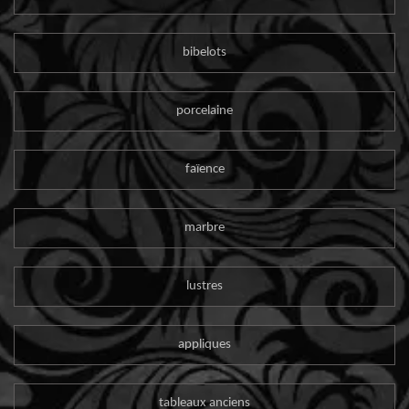
bibelots
porcelaine
faïence
marbre
lustres
appliques
tableaux anciens