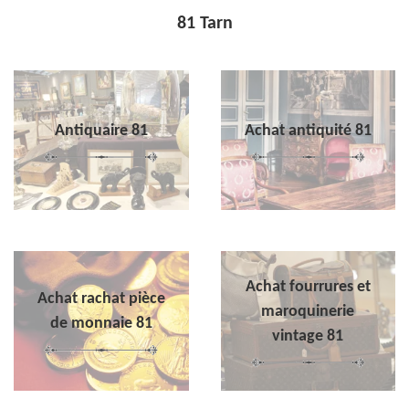
81 Tarn
Antiquaire 81
Achat antiquité 81
Achat fourrures et
Achat rachat pièce
maroquinerie
de monnaie 81
vintage 81