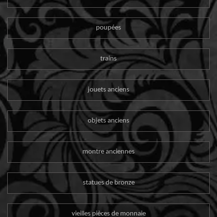
poupées
trains
jouets anciens
objets anciens
montre anciennes
statues de bronze
vieilles pièces de monnaie