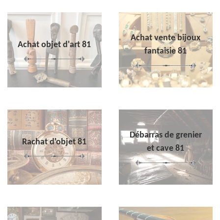
Achat vente bijoux
Achat objet d'art 81
fantaisie 81
Débarras de grenier
Rachat d'objet 81
et cave 81