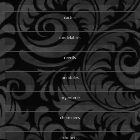
cartels
candelabres
reveils
pendules
argenterie
cheminées
chenets