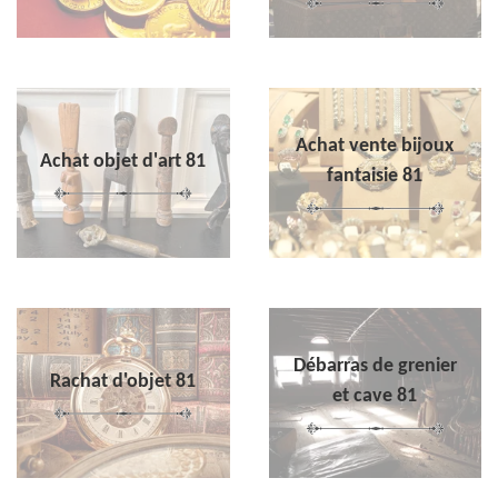
Achat vente bijoux
Achat objet d'art 81
fantaisie 81
Débarras de grenier
Rachat d'objet 81
et cave 81