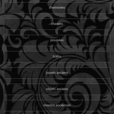
cheminées
chenets
poupées
trains
jouets anciens
objets anciens
montre anciennes