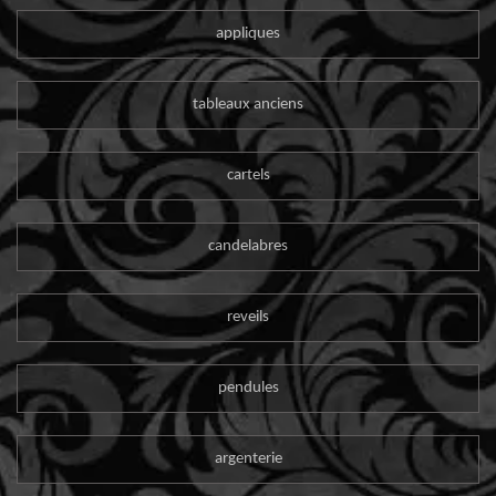
appliques
tableaux anciens
cartels
candelabres
reveils
pendules
argenterie