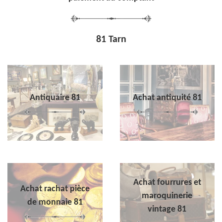
81 Tarn
Antiquaire 81
Achat antiquité 81
Achat fourrures et
Achat rachat pièce
maroquinerie
de monnaie 81
vintage 81