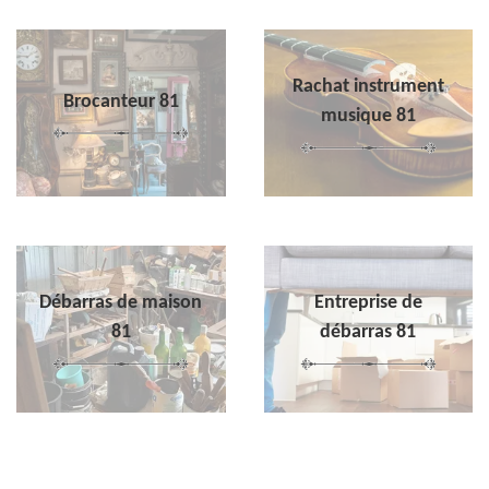
Rachat instrument
Brocanteur 81
musique 81
Débarras de maison
Entreprise de
81
débarras 81