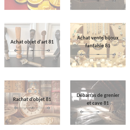
Achat vente bijoux
Achat objet d'art 81
fantaisie 81
Débarras de grenier
Rachat d'objet 81
et cave 81