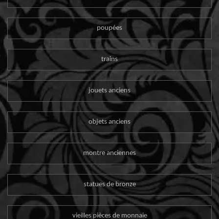
poupées
trains
jouets anciens
objets anciens
montre anciennes
statues de bronze
vieilles pièces de monnaie