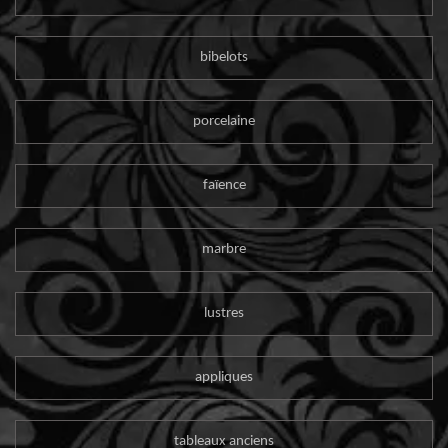
bibelots
porcelaine
faïence
marbre
lustres
appliques
tableaux anciens