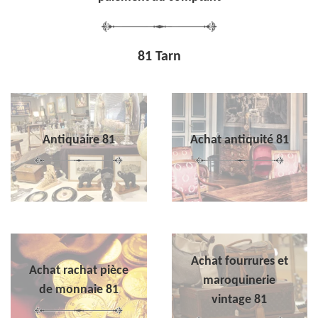
81 Tarn
Antiquaire 81
Achat antiquité 81
Achat fourrures et
Achat rachat pièce
maroquinerie
de monnaie 81
vintage 81