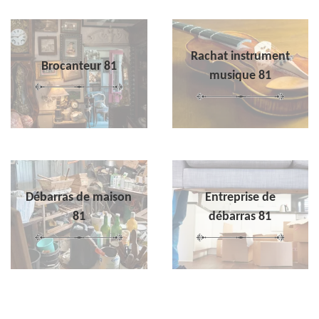
Rachat instrument
Brocanteur 81
musique 81
Débarras de maison
Entreprise de
81
débarras 81