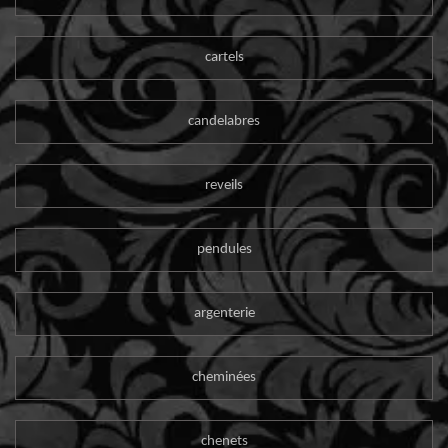
cartels
candelabres
reveils
pendules
argenterie
cheminées
chenets