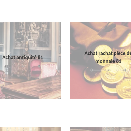
Achat rachat pièce d
Achat antiquité 81
monnaie 81