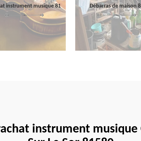
at instrument musique 81
Débarras de maison 8
 rachat instrument musiqu