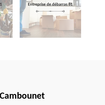
1
Entreprise de débarras 81
e Cambounet