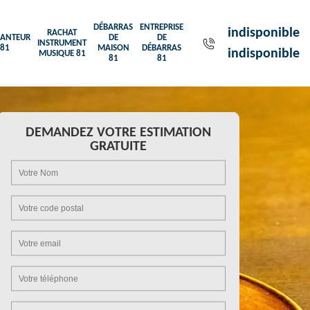
DÉBARRAS
ENTREPRISE
indisponible
RACHAT
ANTEUR
DE
DE
INSTRUMENT
81
MAISON
DÉBARRAS
indisponible
MUSIQUE 81
81
81
DEMANDEZ VOTRE ESTIMATION
GRATUITE