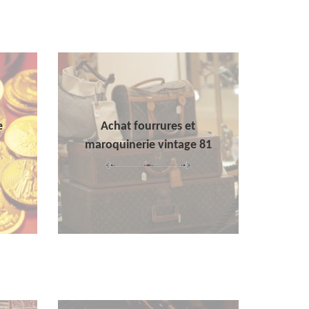
e
Achat fourrures et
maroquinerie vintage 81