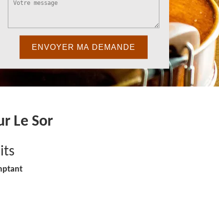
r Le Sor
its
mptant