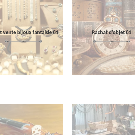
 vente bijoux fantaisie 81
Rachat d'objet 81