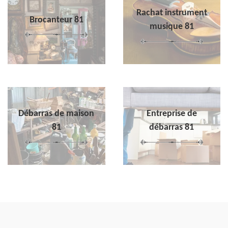
Rachat instrument
Brocanteur 81
musique 81
Débarras de maison
Entreprise de
81
débarras 81