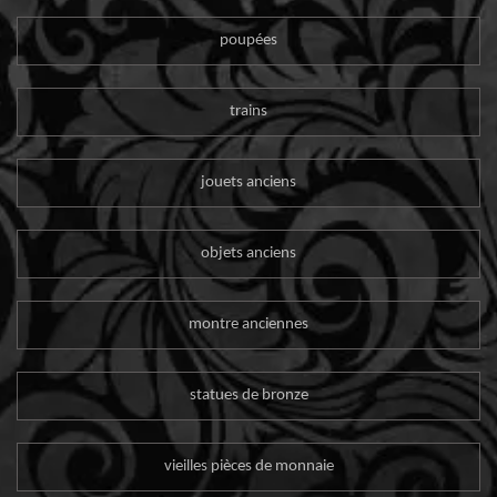
poupées
trains
jouets anciens
objets anciens
montre anciennes
statues de bronze
vieilles pièces de monnaie