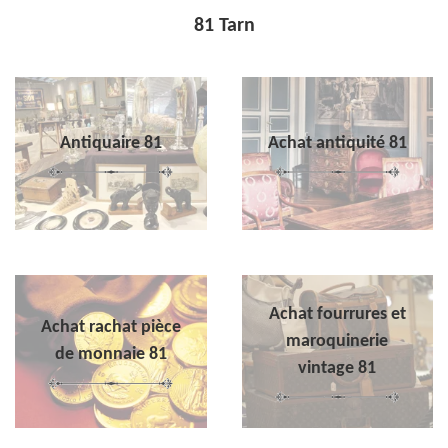
81 Tarn
Antiquaire 81
Achat antiquité 81
Achat fourrures et
Achat rachat pièce
maroquinerie
de monnaie 81
vintage 81