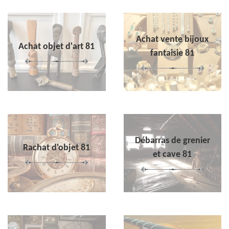
Achat vente bijoux
Achat objet d'art 81
fantaisie 81
Débarras de grenier
Rachat d'objet 81
et cave 81