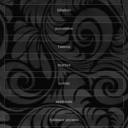
bibelots
porcelaine
faïence
marbre
lustres
appliques
tableaux anciens