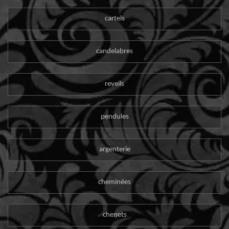
cartels
candelabres
reveils
pendules
argenterie
cheminées
chenets