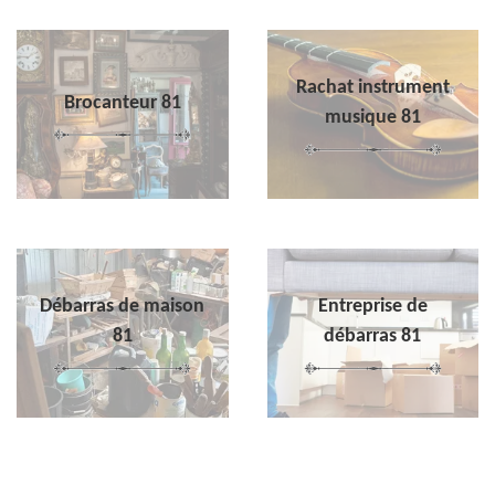
Rachat instrument
Brocanteur 81
musique 81
Débarras de maison
Entreprise de
81
débarras 81