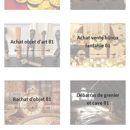
Achat vente bijoux
Achat objet d'art 81
fantaisie 81
Débarras de grenier
Rachat d'objet 81
et cave 81