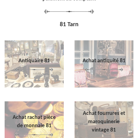
81 Tarn
Antiquaire 81
Achat antiquité 81
Achat fourrures et
Achat rachat pièce
maroquinerie
de monnaie 81
vintage 81