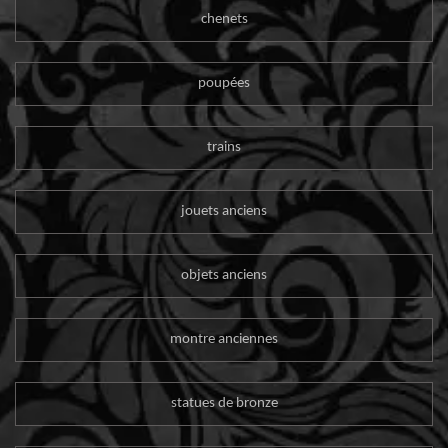
chenets
poupées
trains
jouets anciens
objets anciens
montre anciennes
statues de bronze