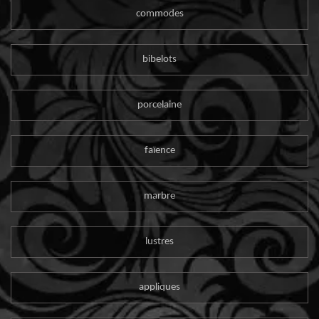
commodes
bibelots
porcelaine
faïence
marbre
lustres
appliques