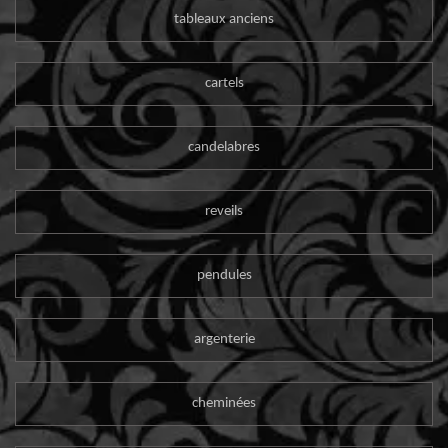
tableaux anciens
cartels
candelabres
reveils
pendules
argenterie
cheminées