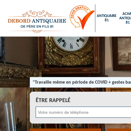
ACHA
ANTIQUAIRE
ANTIQU
81
81
"Travaille même en période de COVID + gestes bar
ÊTRE RAPPELÉ