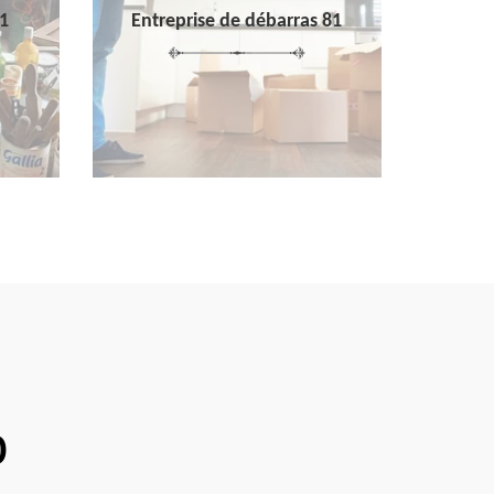
1
Entreprise de débarras 81
0