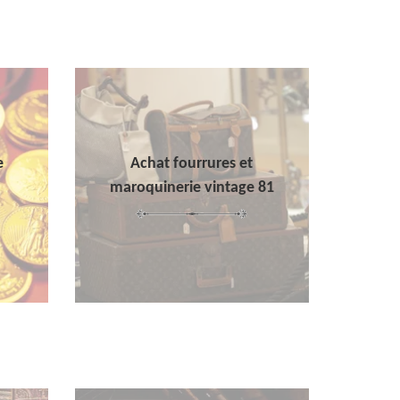
e
Achat fourrures et
maroquinerie vintage 81