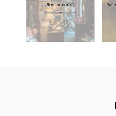
Brocanteur 81
Rach