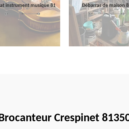
at instrument musique 81
Débarras de maison 8
Brocanteur Crespinet 8135