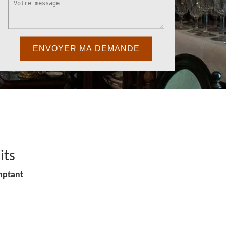
its
mptant