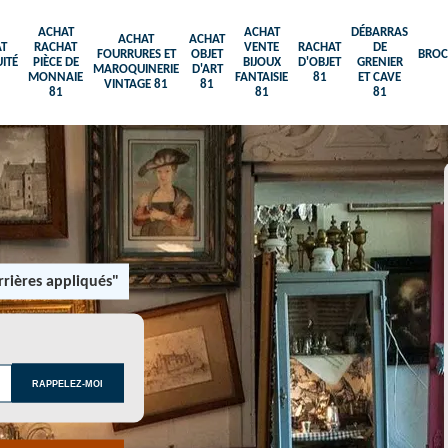
ACHAT
ACHAT
DÉBARRAS
ACHAT
ACHAT
T
RACHAT
VENTE
RACHAT
DE
FOURRURES ET
OBJET
BROC
ITÉ
PIÈCE DE
BIJOUX
D'OBJET
GRENIER
MAROQUINERIE
D'ART
MONNAIE
FANTAISIE
81
ET CAVE
VINTAGE 81
81
81
81
81
rières appliqués"