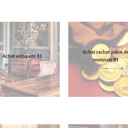
Achat rachat pièce d
Achat antiquité 81
monnaie 81