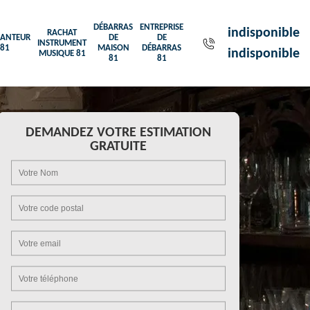
DÉBARRAS
ENTREPRISE
indisponible
RACHAT
ANTEUR
DE
DE
INSTRUMENT
81
MAISON
DÉBARRAS
indisponible
MUSIQUE 81
81
81
DEMANDEZ VOTRE ESTIMATION
GRATUITE