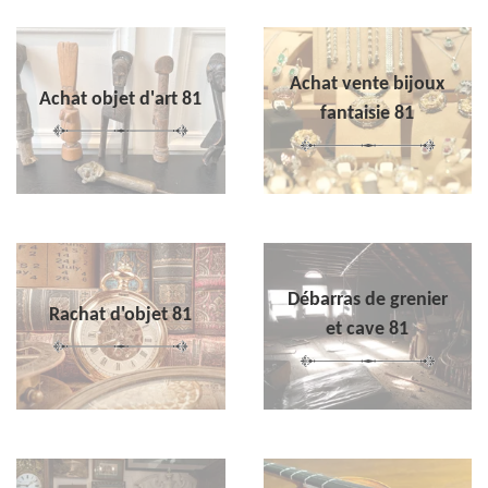
Achat vente bijoux
Achat objet d'art 81
fantaisie 81
Débarras de grenier
Rachat d'objet 81
et cave 81