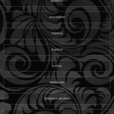
bibelots
porcelaine
faïence
marbre
lustres
appliques
tableaux anciens