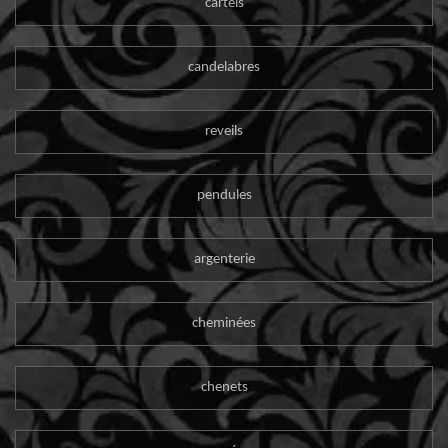
cartels
candelabres
reveils
pendules
argenterie
cheminées
chenets