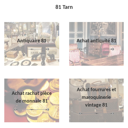
81 Tarn
Antiquaire 81
Achat antiquité 81
Achat fourrures et
Achat rachat pièce
maroquinerie
de monnaie 81
vintage 81