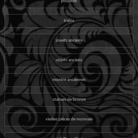
poupées
trains
jouets anciens
objets anciens
montre anciennes
statues de bronze
vieilles pièces de monnaie