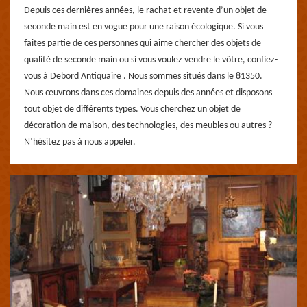
Depuis ces dernières années, le rachat et revente d’un objet de
seconde main est en vogue pour une raison écologique. Si vous
faites partie de ces personnes qui aime chercher des objets de
qualité de seconde main ou si vous voulez vendre le vôtre, confiez-
vous à Debord Antiquaire . Nous sommes situés dans le 81350.
Nous œuvrons dans ces domaines depuis des années et disposons
tout objet de différents types. Vous cherchez un objet de
décoration de maison, des technologies, des meubles ou autres ?
N’hésitez pas à nous appeler.