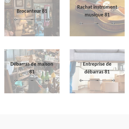
Rachat instrument
Brocanteur 81
musique 81
Débarras de maison
Entreprise de
81
débarras 81