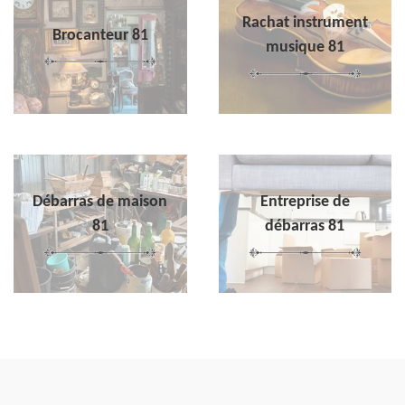
Rachat instrument
Brocanteur 81
musique 81
Débarras de maison
Entreprise de
81
débarras 81