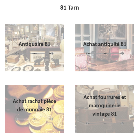
81 Tarn
Antiquaire 81
Achat antiquité 81
Achat fourrures et
Achat rachat pièce
maroquinerie
de monnaie 81
vintage 81