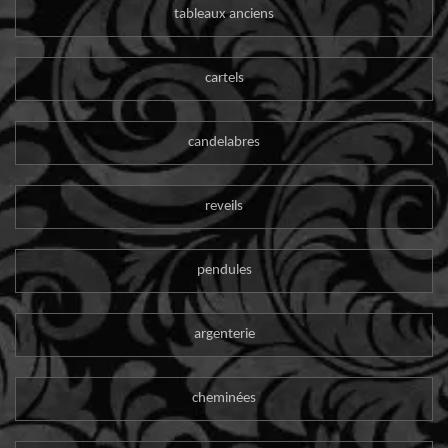
tableaux anciens
cartels
candelabres
reveils
pendules
argenterie
cheminées