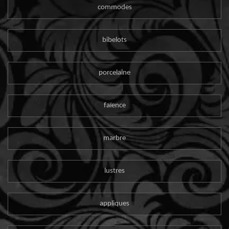
commodes
bibelots
porcelaine
faïence
marbre
lustres
appliques