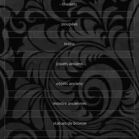
chenets
poupées
trains
jouets anciens
objets anciens
montre anciennes
statues de bronze