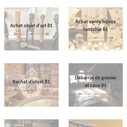
Achat vente bijoux
Achat objet d'art 81
fantaisie 81
Débarras de grenier
Rachat d'objet 81
et cave 81