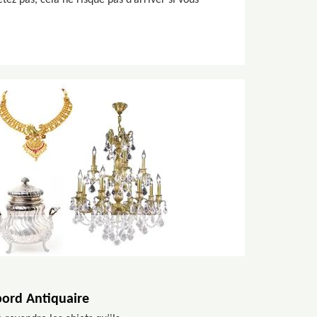
ez pas, cela ne risque pas d’arriver si vous
bord Antiquaire