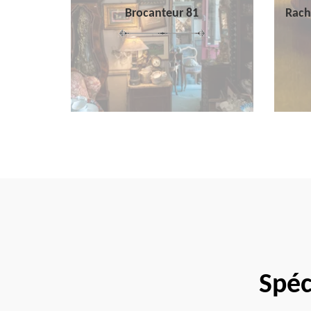
Brocanteur 81
Rach
Spéc