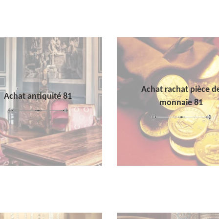
Achat rachat pièce d
Achat antiquité 81
monnaie 81