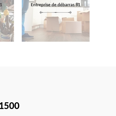
1
Entreprise de débarras 81
81500