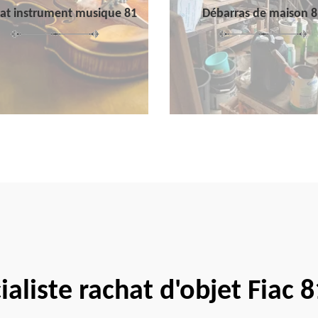
at instrument musique 81
Débarras de maison 8
ialiste rachat d'objet Fiac 