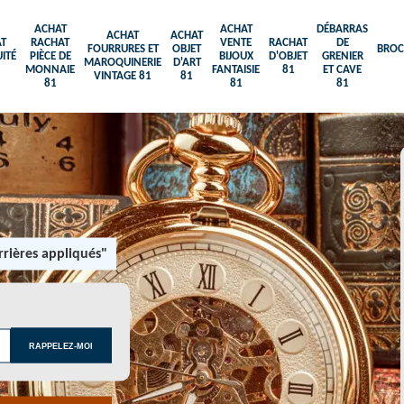
ACHAT
ACHAT
DÉBARRAS
ACHAT
ACHAT
T
RACHAT
VENTE
RACHAT
DE
FOURRURES ET
OBJET
BROC
ITÉ
PIÈCE DE
BIJOUX
D'OBJET
GRENIER
MAROQUINERIE
D'ART
MONNAIE
FANTAISIE
81
ET CAVE
VINTAGE 81
81
81
81
81
rières appliqués"