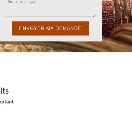
its
mptant