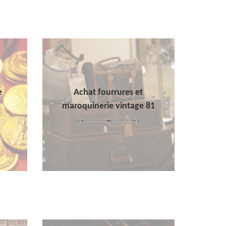
e
Achat fourrures et
maroquinerie vintage 81