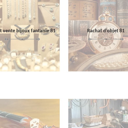
 vente bijoux fantaisie 81
Rachat d'objet 81