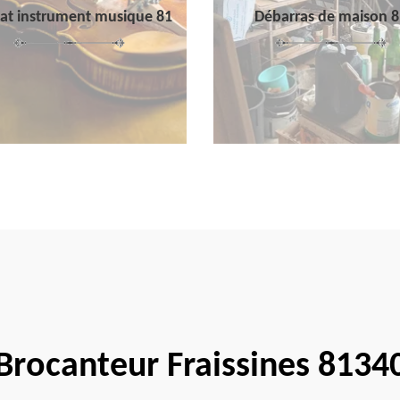
at instrument musique 81
Débarras de maison 8
Brocanteur Fraissines 8134