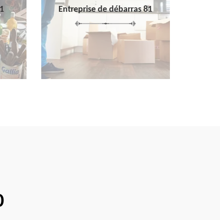
1
Entreprise de débarras 81
0