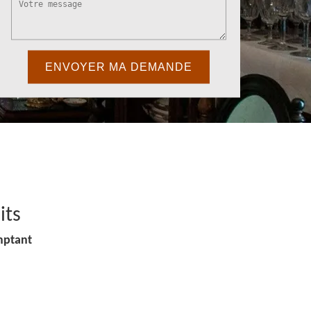
its
mptant