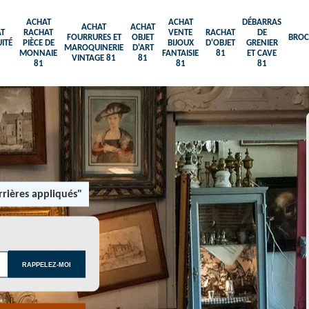
ACHAT
ACHAT
DÉBARRAS
ACHAT
ACHAT
T
RACHAT
VENTE
RACHAT
DE
FOURRURES ET
OBJET
BROC
ITÉ
PIÈCE DE
BIJOUX
D'OBJET
GRENIER
MAROQUINERIE
D'ART
MONNAIE
FANTAISIE
81
ET CAVE
VINTAGE 81
81
81
81
81
rières appliqués"