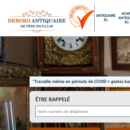
ACHA
ANTIQUAIRE
ANTIQU
81
81
"Travaille même en période de COVID + gestes bar
ÊTRE RAPPELÉ