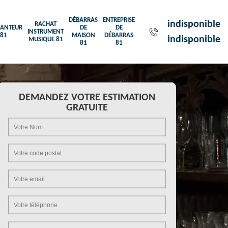
DÉBARRAS
ENTREPRISE
indisponible
RACHAT
ANTEUR
DE
DE
INSTRUMENT
81
MAISON
DÉBARRAS
indisponible
MUSIQUE 81
81
81
DEMANDEZ VOTRE ESTIMATION
GRATUITE