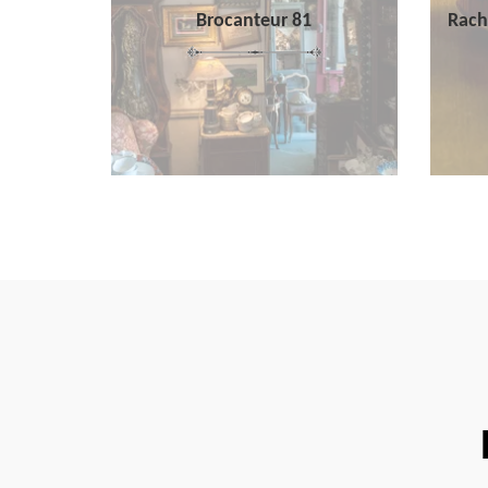
Brocanteur 81
Rach