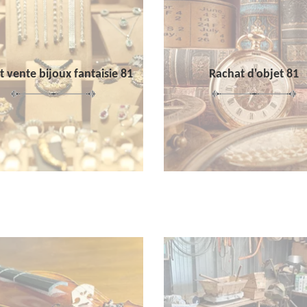
 vente bijoux fantaisie 81
Rachat d'objet 81