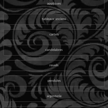
appliques
tableaux anciens
cartels
candelabres
reveils
pendules
argenterie