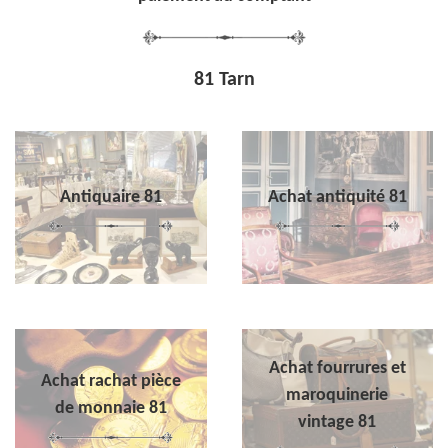
81 Tarn
Antiquaire 81
Achat antiquité 81
Achat fourrures et
Achat rachat pièce
maroquinerie
de monnaie 81
vintage 81