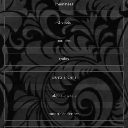
cheminées
chenets
poupées
trains
jouets anciens
objets anciens
montre anciennes