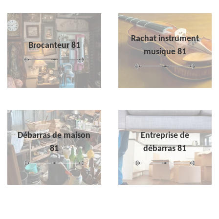
Rachat instrument
Brocanteur 81
musique 81
Débarras de maison
Entreprise de
81
débarras 81