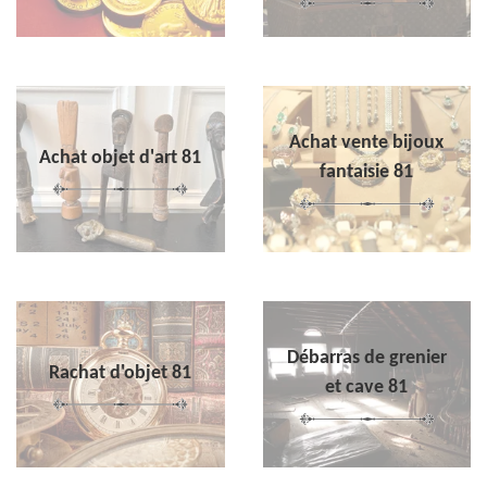
Achat vente bijoux
Achat objet d'art 81
fantaisie 81
Débarras de grenier
Rachat d'objet 81
et cave 81