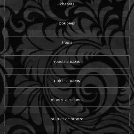
chenets
poupées
trains
jouets anciens
objets anciens
montre anciennes
statues de bronze