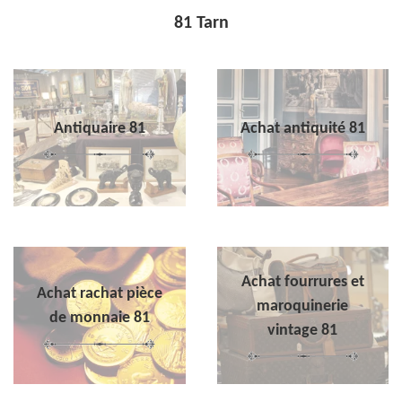
81 Tarn
Antiquaire 81
Achat antiquité 81
Achat fourrures et
Achat rachat pièce
maroquinerie
de monnaie 81
vintage 81