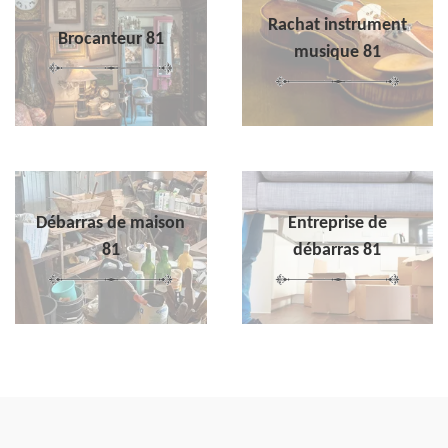
Rachat instrument
Brocanteur 81
musique 81
Débarras de maison
Entreprise de
81
débarras 81