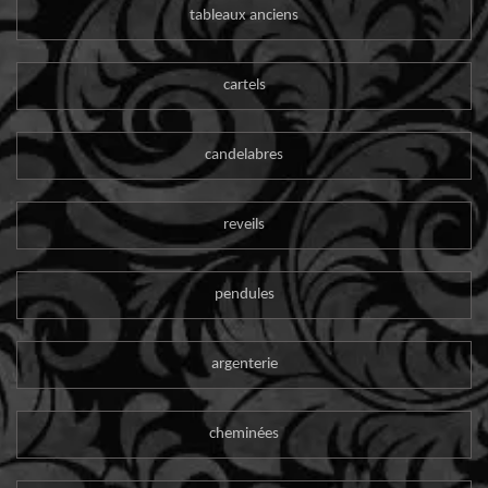
tableaux anciens
cartels
candelabres
reveils
pendules
argenterie
cheminées