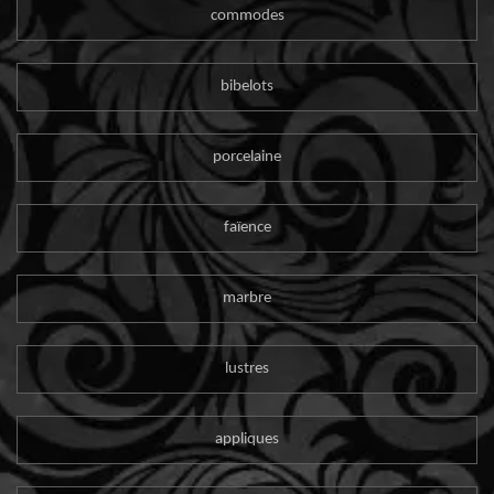
commodes
bibelots
porcelaine
faïence
marbre
lustres
appliques