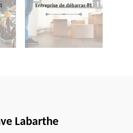
1
Entreprise de débarras 81
ave Labarthe