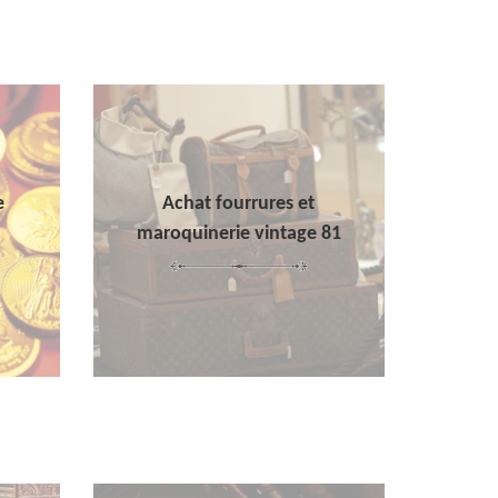
e
Achat fourrures et
maroquinerie vintage 81