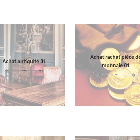
Achat rachat pièce d
Achat antiquité 81
monnaie 81