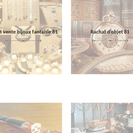
 vente bijoux fantaisie 81
Rachat d'objet 81