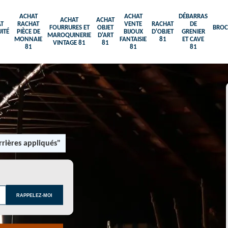
ACHAT
ACHAT
DÉBARRAS
ACHAT
ACHAT
T
RACHAT
VENTE
RACHAT
DE
FOURRURES ET
OBJET
BROC
ITÉ
PIÈCE DE
BIJOUX
D'OBJET
GRENIER
MAROQUINERIE
D'ART
MONNAIE
FANTAISIE
81
ET CAVE
VINTAGE 81
81
81
81
81
rières appliqués"