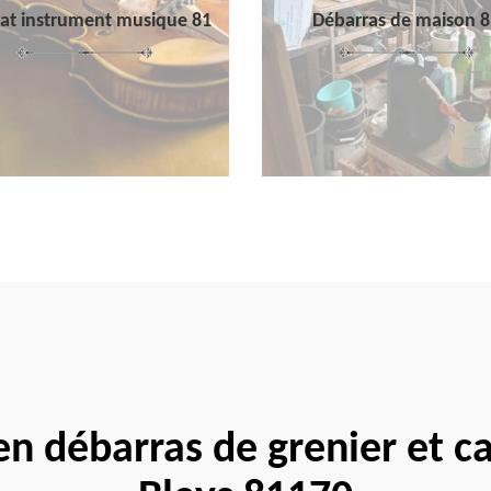
at instrument musique 81
Débarras de maison 8
 en débarras de grenier et c