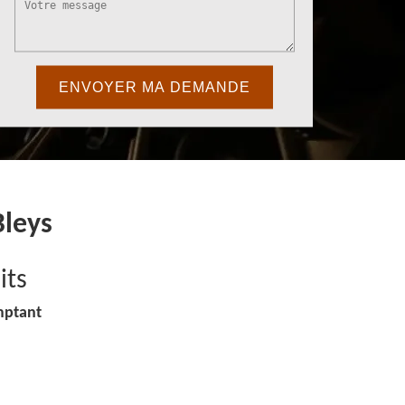
Bleys
its
mptant