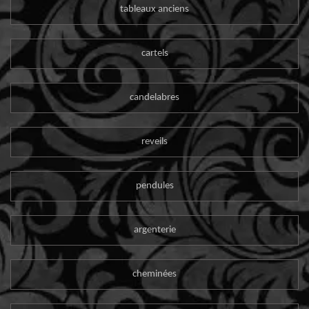
tableaux anciens
cartels
candelabres
reveils
pendules
argenterie
cheminées