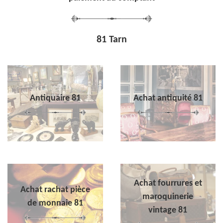
81 Tarn
Antiquaire 81
Achat antiquité 81
Achat fourrures et
Achat rachat pièce
maroquinerie
de monnaie 81
vintage 81