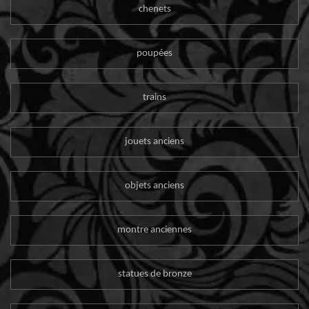
chenets
poupées
trains
jouets anciens
objets anciens
montre anciennes
statues de bronze