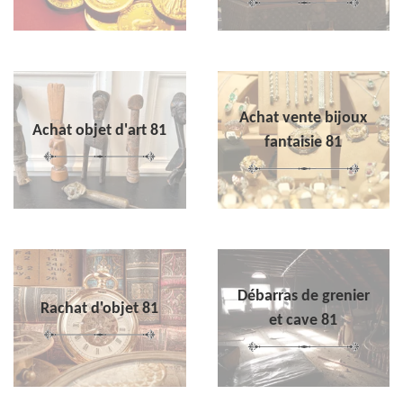
Achat vente bijoux
Achat objet d'art 81
fantaisie 81
Débarras de grenier
Rachat d'objet 81
et cave 81