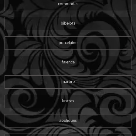
commodes
bibelots
porcelaine
faïence
marbre
lustres
appliques