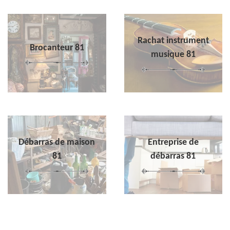
Rachat instrument
Brocanteur 81
musique 81
Débarras de maison
Entreprise de
81
débarras 81