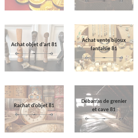
Achat vente bijoux
Achat objet d'art 81
fantaisie 81
Débarras de grenier
Rachat d'objet 81
et cave 81