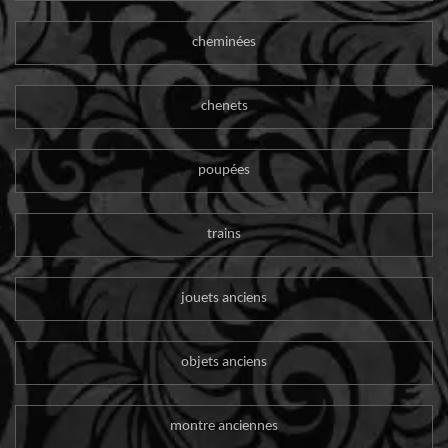
cheminées
chenets
poupées
trains
jouets anciens
objets anciens
montre anciennes