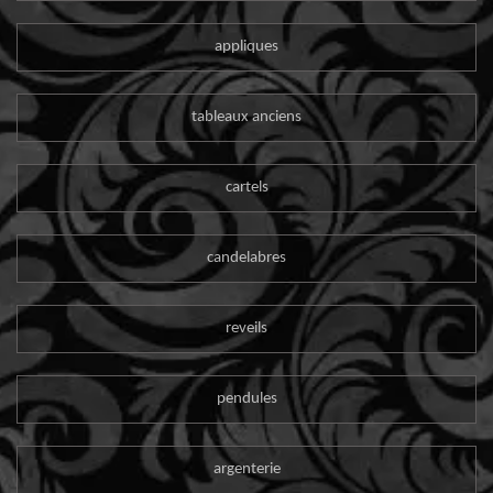
appliques
tableaux anciens
cartels
candelabres
reveils
pendules
argenterie