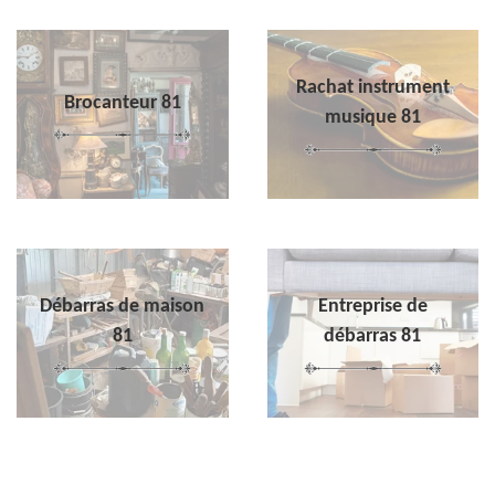
Rachat instrument
Brocanteur 81
musique 81
Débarras de maison
Entreprise de
81
débarras 81