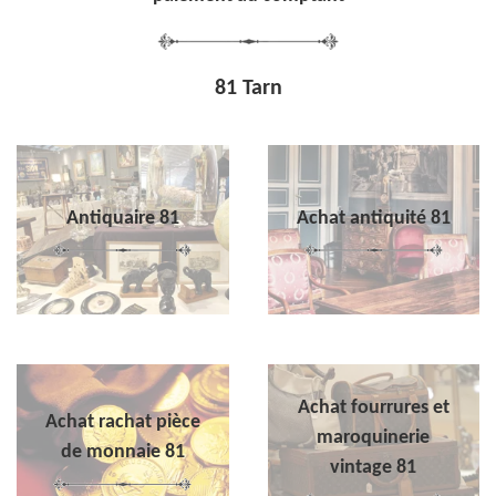
81 Tarn
Antiquaire 81
Achat antiquité 81
Achat fourrures et
Achat rachat pièce
maroquinerie
de monnaie 81
vintage 81