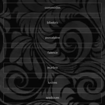
commodes
bibelots
porcelaine
faïence
marbre
lustres
appliques