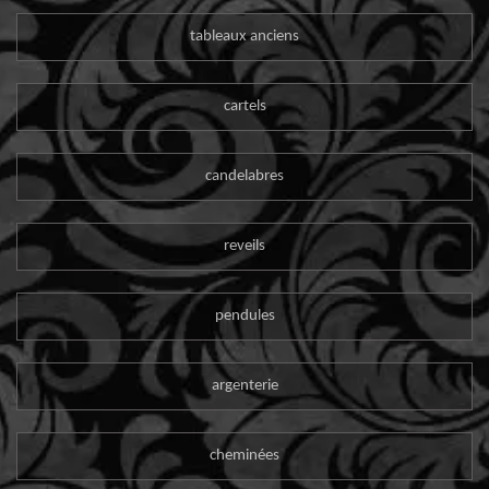
tableaux anciens
cartels
candelabres
reveils
pendules
argenterie
cheminées