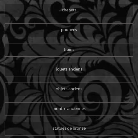
chenets
poupées
trains
jouets anciens
objets anciens
montre anciennes
statues de bronze