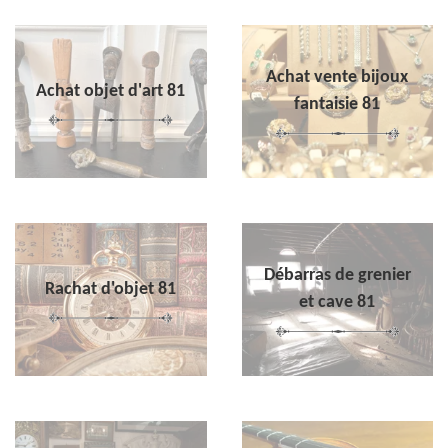
Achat vente bijoux
Achat objet d'art 81
fantaisie 81
Débarras de grenier
Rachat d'objet 81
et cave 81