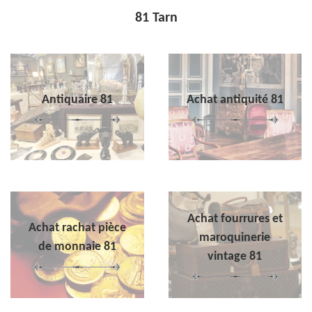
81 Tarn
Antiquaire 81
Achat antiquité 81
Achat fourrures et
Achat rachat pièce
maroquinerie
de monnaie 81
vintage 81