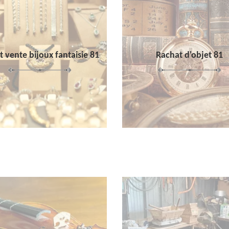
 vente bijoux fantaisie 81
Rachat d'objet 81