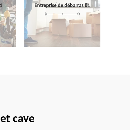
1
Entreprise de débarras 81
 et cave