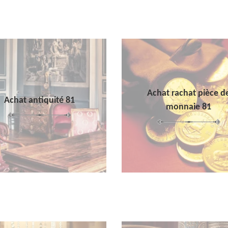
Achat rachat pièce d
Achat antiquité 81
monnaie 81