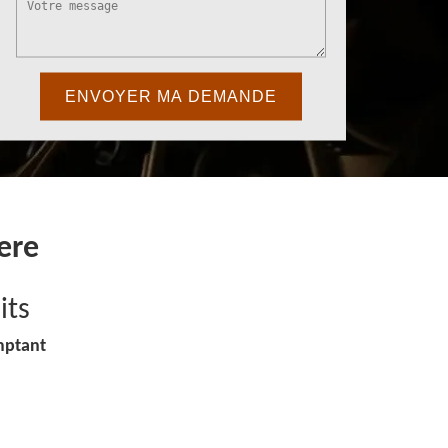
ere
its
mptant