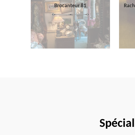
Brocanteur 81
Rach
Spécial