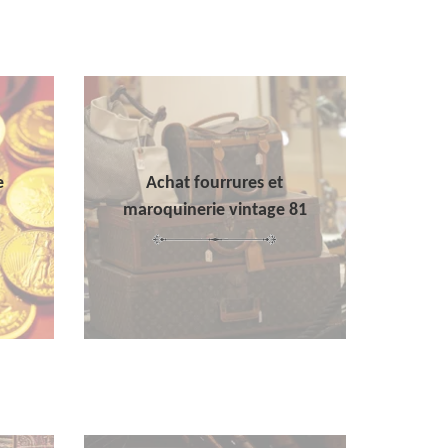
e
Achat fourrures et
maroquinerie vintage 81