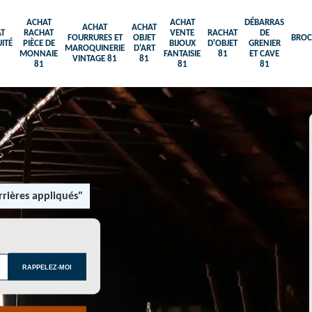
ACHAT
ACHAT
DÉBARRAS
ACHAT
ACHAT
T
RACHAT
VENTE
RACHAT
DE
FOURRURES ET
OBJET
BROC
ITÉ
PIÈCE DE
BIJOUX
D'OBJET
GRENIER
MAROQUINERIE
D'ART
MONNAIE
FANTAISIE
81
ET CAVE
VINTAGE 81
81
81
81
81
rières appliqués"